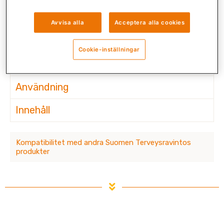
Produkten B-vitaminkomplex innehåller alla viktiga B-
Avvisa alla
Acceptera alla cookies
vitaminer för kroppens och sinnets välbefinnade.
Cookie-inställningar
Beskrivning
Användning
Innehåll
Kompatibilitet med andra Suomen Terveysravintos
produkter