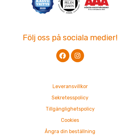
Följ oss på sociala medier!
F
I
a
n
c
s
e
t
b
a
o
g
Leveransvillkor
o
r
k
a
Sekretesspolicy
m
Tillgänglighetspolicy
Cookies
Ångra din beställning