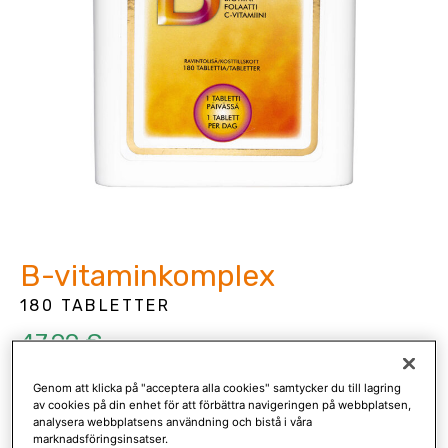
B-vitaminkomplex
180 TABLETTER
47,90 €
Glutenfri, laktosfri, mjölkfri, sockerfri, vegansk.
Genom att klicka på "acceptera alla cookies" samtycker du till lagring
av cookies på din enhet för att förbättra navigeringen på webbplatsen,
analysera webbplatsens användning och bistå i våra
B-vitamin­komplex
marknadsföringsinsatser.