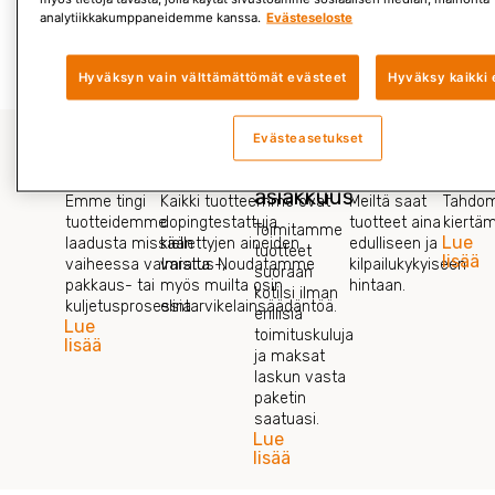
analytiikkakumppaneidemme kanssa.
Evästeseloste
Lue lisää »
Hyväksyn vain välttämättömät evästeet
Hyväksy kaikki 
Evästeasetukset
Laadunvalvonta
Tuoteturvallisuus
Vaivaton
Edullisuus
Hyvä
asiakkuus
Emme tingi
Kaikki tuotteemme ovat
Meiltä saat
Tahdom
tuotteidemme
dopingtestattuja
tuotteet aina
kiertä
Toimitamme
Lue
laadusta missään
kiellettyjen aineiden
edulliseen ja
tuotteet
lisää
vaiheessa valmistus-,
varalta. Noudatamme
kilpailukykyiseen
suoraan
pakkaus- tai
myös muilta osin
hintaan.
kotiisi ilman
kuljetusprosessia.
elintarvikelainsäädäntöä.
erillisiä
Lue
toimituskuluja
lisää
ja maksat
laskun vasta
paketin
saatuasi.
Lue
lisää