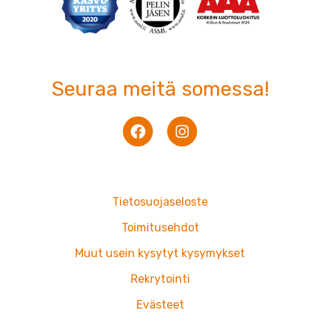
Seuraa meitä somessa!
F
I
a
n
c
s
e
t
b
a
o
g
Tietosuojaseloste
o
r
k
a
Toimitusehdot
m
Muut usein kysytyt kysymykset
Rekrytointi
Evästeet