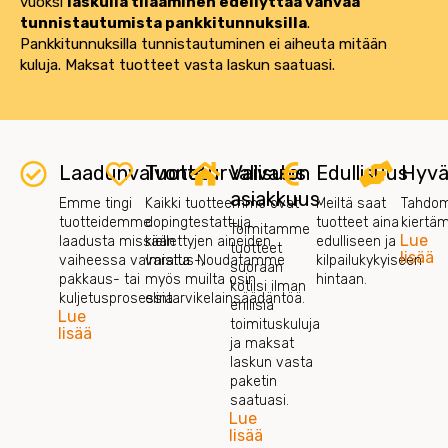
vuoksi
laskulla tilaaminen edellyttää vahvaa
tunnistautumista pankkitunnuksilla
.
Pankkitunnuksilla tunnistautuminen ei aiheuta mitään
kuluja. Maksat tuotteet vasta laskun saatuasi.
Laadunvalvonta
Tuoteturvallisuus
Vaivaton
Edullisuus
Hyvä
asiakkuus
Emme tingi
Kaikki tuotteemme ovat
Meiltä saat
Tahdom
tuotteidemme
dopingtestattuja
tuotteet aina
kiertä
Toimitamme
Lue
laadusta missään
kiellettyjen aineiden
edulliseen ja
tuotteet
lisää
vaiheessa valmistus-,
varalta. Noudatamme
kilpailukykyiseen
suoraan
pakkaus- tai
myös muilta osin
hintaan.
kotiisi ilman
kuljetusprosessia.
elintarvikelainsäädäntöä.
erillisiä
Lue
toimituskuluja
lisää
ja maksat
laskun vasta
paketin
saatuasi.
Lue
lisää