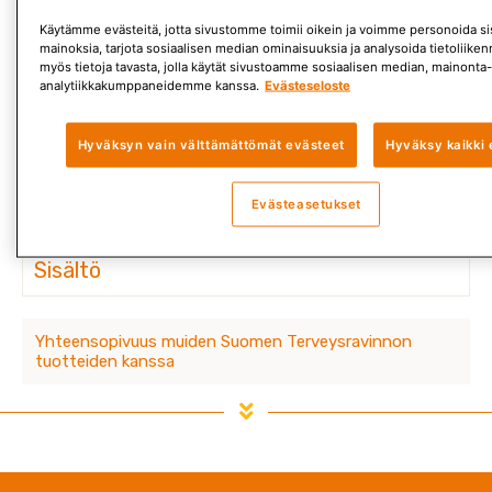
Menopause Plus
Käytämme evästeitä, jotta sivustomme toimii oikein ja voimme personoida sis
mainoksia, tarjota sosiaalisen median ominaisuuksia ja analysoida tietoliik
Ainutlaatuinen yhdistelmävalmiste vaihdevuosiin ja
myös tietoja tavasta, jolla käytät sivustoamme sosiaalisen median, mainonta-
analytiikkakumppaneidemme kanssa.
Evästeseloste
niiden esiasteeseen.
Hyväksyn vain välttämättömät evästeet
Hyväksy kaikki 
Kuvaus
Evästeasetukset
Käyttö
Sisältö
Yhteensopivuus muiden Suomen Terveysravinnon
tuotteiden kanssa