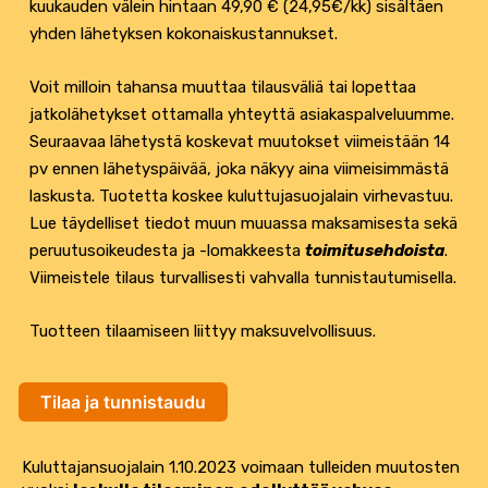
kuukauden välein hintaan 49,90 € (24,95€/kk) sisältäen
yhden lähetyksen kokonaiskustannukset.
Voit milloin tahansa muuttaa tilausväliä tai lopettaa
jatkolähetykset ottamalla yhteyttä asiakaspalveluumme.
Seuraavaa lähetystä koskevat muutokset viimeistään 14
pv ennen lähetyspäivää, joka näkyy aina viimeisimmästä
laskusta. Tuotetta koskee kuluttujasuojalain virhevastuu.
Lue täydelliset tiedot muun muuassa maksamisesta sekä
peruutusoikeudesta ja -lomakkeesta
toimitusehdoista
.
Viimeistele tilaus turvallisesti vahvalla tunnistautumisella.
Tuotteen tilaamiseen liittyy maksuvelvollisuus.
Tilaa ja tunnistaudu
Kuluttajansuojalain 1.10.2023 voimaan tulleiden muutosten