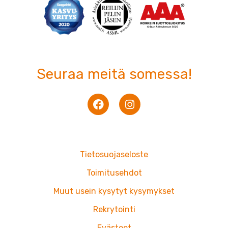
Seuraa meitä somessa!
F
I
a
n
c
s
e
t
b
a
o
g
Tietosuojaseloste
o
r
k
a
Toimitusehdot
m
Muut usein kysytyt kysymykset
Rekrytointi
Evästeet