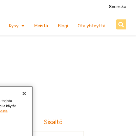
Svenska
S
Kysy
Meistä
Blogi
Ota yhteyttä
okeriton.
 tarjota
lema.
lla käytät
loste
Käyttö
Sisältö