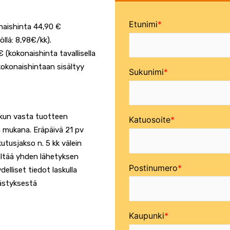
Etunimi
aishinta 44,90 €
öllä: 8,98€/kk).
 (kokonaishinta tavallisella
kokonaishintaan sisältyy
Sukunimi
skun vasta tuotteen
Katuosoite
 mukana. Eräpäivä 21 pv
tusjakso n. 5 kk välein
ältää yhden lähetyksen
Postinumero
elliset tiedot laskulla
ästyksestä
Kaupunki