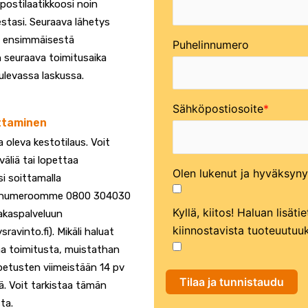
ostilaatikkoosi noin
estasi. Seuraava lähetys
a ensimmäisestä
Puhelinnumero
 seuraava toimitusaika
levassa laskussa.
Sähköpostiosoite
ttaminen
 oleva kestotilaus. Voit
äliä tai lopettaa
Olen lukenut ja hyväksyny
i soittamalla
lunumeroomme 0800 304030
Kyllä, kiitos! Haluan lisäti
iakaspalveluun
kiinnostavista tuoteuutuu
avinto.fi). Mikäli haluat
a toimitusta, muistathan
petusten viimeistään 14 pv
Tilaa ja tunnistaudu
. Voit tarkistaa tämän
ta.