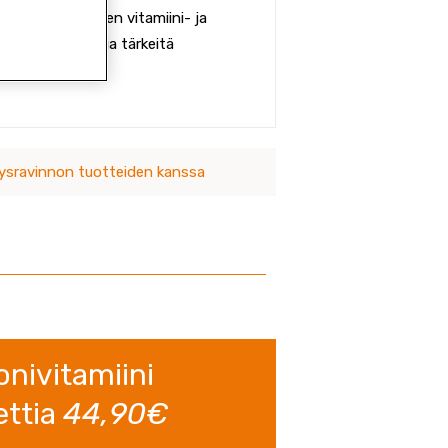
 on monipuolinen vitamiini- ja
 kehon tarvitsemia tärkeitä
sravinnon tuotteiden kanssa
onivitamiini
ettia
44,90€