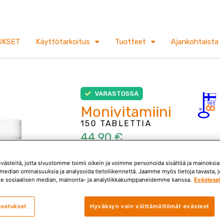
UKSET
Käyttötarkoitus
Tuotteet
Ajankohtaista
VARASTOSSA
Monivitamiini
150 TABLETTIA
44,90 €
Gluteeniton, laktoositon, maidoton, s
ästeitä, jotta sivustomme toimii oikein ja voimme personoida sisältöä ja mainoksia,
Pikajuoksija Milja Thuresonin suositte
median ominaisuuksia ja analysoida tietoliikennettä. Jaamme myös tietoja tavasta, jo
e sosiaalisen median, mainonta- ja analytiikkakumppaneidemme kanssa.
Evästese
Monivitamiini
Kuvaus
asetukset
Hyväksyn vain välttämättömät evästeet