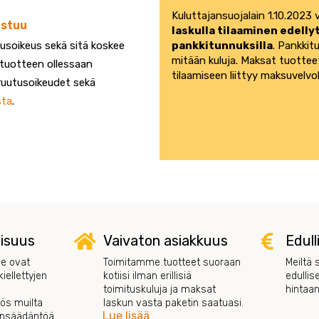
Kuluttajansuojalain 1.10.2023
astuu
laskulla tilaaminen edell
pankkitunnuksilla
. Pankkit
tusoikeus sekä sitä koskee
mitään kuluja. Maksat tuottee
 tuotteen ollessaan
tilaamiseen liittyy maksuvelvol
eruutusoikeudet sekä
sta
.
lisuus
Vaivaton asiakkuus
Edull
e ovat
Toimitamme tuotteet suoraan
Meiltä 
iellettyjen
kotiisi ilman erillisiä
edullis
toimituskuluja ja maksat
hintaan
s muilta
laskun vasta paketin saatuasi.
Lue lisää
ainsäädäntöä.