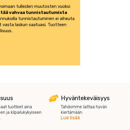
 voimaan tulleiden muutosten vuoksi
yttää vahvaa tunnistautumista
unnuksilla tunnistautuminen ei aiheuta
t vasta laskun saatuasi. Tuotteen
lisuus.
isuus
Hyväntekeväisyys
saat tuotteet aina
Tahdomme laittaa hyvän
een ja kilpailukykyiseen
kiertämään.
Lue lisää
.