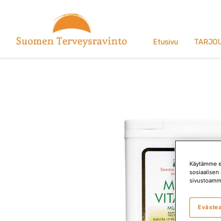
Siirry
sisältöön
Etusivu
TARJO
Käytämme ev
sosiaalisen 
sivustoamm
Eväste