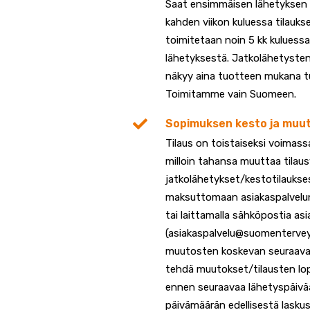
Saat ensimmäisen lähetyksen p
kahden viikon kuluessa tilauks
toimitetaan noin 5 kk kuluess
lähetyksestä. Jatkolähetysten
näkyy aina tuotteen mukana tu
Toimitamme vain Suomeen.
Sopimuksen kesto ja muu
Tilaus on toistaiseksi voimassa
milloin tahansa muuttaa tilausv
jatkolähetykset/kestotilaukses
maksuttomaan asiakaspalve
tai laittamalla sähköpostia as
(asiakaspalvelu@suomenterveysr
muutosten koskevan seuraava
tehdä muutokset/tilausten lo
ennen seuraavaa lähetyspäivää
päivämäärän edellisestä laskus