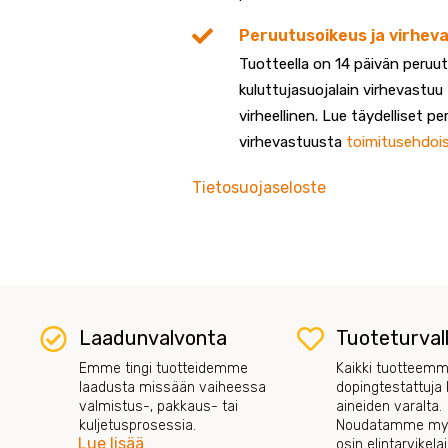
Peruutusoikeus ja virhev
Tuotteella on 14 päivän peruu
kuluttujasuojalain virhevastuu
virheellinen. Lue täydelliset p
virhevastuusta
toimitusehdoi
Tietosuojaseloste
Laadunvalvonta
Tuoteturval
Emme tingi tuotteidemme
Kaikki tuotteemm
laadusta missään vaiheessa
dopingtestattuja k
valmistus-, pakkaus- tai
aineiden varalta.
kuljetusprosessia.
Noudatamme myö
Lue lisää
osin elintarvikel