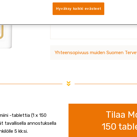
Suomen Terveysravinnon Monivitamiini
Hyväksy kaikki evästeet
kivennäisainelisä, joka sisältää paljon
ravintoaineita.
Yhteensopivuus muiden Suomen Tervey
Tilaa M
ini -tablettia (1 x 150
ät tavallisella annostuksella
150 tabl
ilölle 5 kk:si.