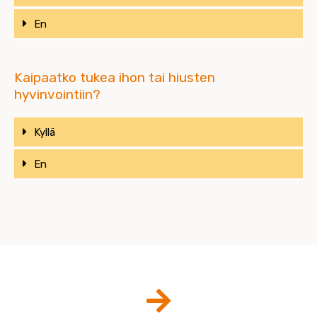
En
Kaipaatko tukea ihon tai hiusten
hyvinvointiin?
Kyllä
En