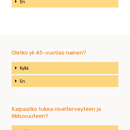
En
Oletko yli 45-vuotias nainen?
Kyllä
En
Kaipaatko tukea nivelterveyteen ja
liikkuvuuteen?