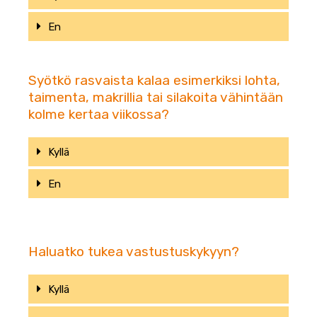
En
Syötkö rasvaista kalaa esimerkiksi lohta,
taimenta, makrillia tai silakoita vähintään
kolme kertaa viikossa?
Kyllä
En
Haluatko tukea vastustuskykyyn?
Kyllä