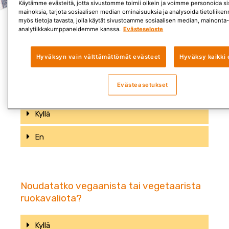
Käytämme evästeitä, jotta sivustomme toimii oikein ja voimme personoida sis
mainoksia, tarjota sosiaalisen median ominaisuuksia ja analysoida tietoliik
myös tietoja tavasta, jolla käytät sivustoamme sosiaalisen median, mainonta-
analytiikkakumppaneidemme kanssa.
Evästeseloste
Hyväksyn vain välttämättömät evästeet
Hyväksy kaikki 
Syötkö vähintään 5 annosta kasviksia ja
hedelmiä päivittäin?
Evästeasetukset
Kyllä
En
Noudatatko vegaanista tai vegetaarista
ruokavaliota?
Kyllä