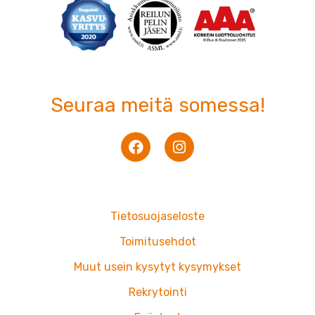
Seuraa meitä somessa!
F
I
a
n
c
s
e
t
b
a
o
g
Tietosuojaseloste
o
r
k
a
Toimitusehdot
m
Muut usein kysytyt kysymykset
Rekrytointi