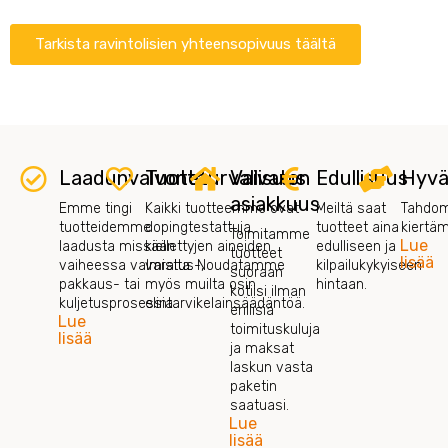
Tarkista ravintolisien yhteensopivuus täältä
Laadunvalvonta
Tuoteturvallisuus
Vaivaton
Edullisuus
Hyvä
asiakkuus
Emme tingi
Kaikki tuotteemme ovat
Meiltä saat
Tahdom
tuotteidemme
dopingtestattuja
tuotteet aina
kiertä
Toimitamme
Lue
laadusta missään
kiellettyjen aineiden
edulliseen ja
tuotteet
lisää
vaiheessa valmistus-,
varalta. Noudatamme
kilpailukykyiseen
suoraan
pakkaus- tai
myös muilta osin
hintaan.
kotiisi ilman
kuljetusprosessia.
elintarvikelainsäädäntöä.
erillisiä
Lue
toimituskuluja
lisää
ja maksat
laskun vasta
paketin
saatuasi.
Lue
lisää