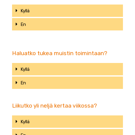
Kyllä
En
Haluatko tukea muistin toimintaan?
Kyllä
En
Liikutko yli neljä kertaa viikossa?
Kyllä