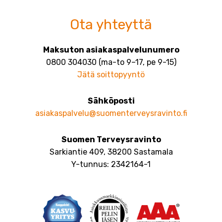
Ota yhteyttä
Maksuton asiakaspalvelunumero
0800 304030 (ma-to 9–17, pe 9-15)
Jätä soittopyyntö
Sähköposti
asiakaspalvelu@suomenterveysravinto.fi
Suomen Terveysravinto
Sarkiantie 409, 38200 Sastamala
Y-tunnus: 2342164-1