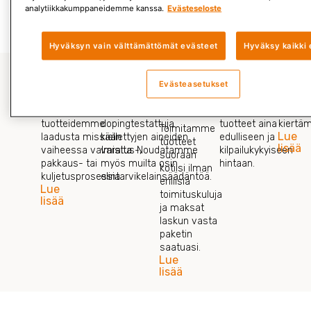
Lue lisää »
analytiikkakumppaneidemme kanssa.
Evästeseloste
Hyväksyn vain välttämättömät evästeet
Hyväksy kaikki 
Evästeasetukset
Laadunvalvonta
Tuoteturvallisuus
Vaivaton
Edullisuus
Hyvä
asiakkuus
Emme tingi
Kaikki tuotteemme ovat
Meiltä saat
Tahdom
tuotteidemme
dopingtestattuja
tuotteet aina
kiertä
Toimitamme
Lue
laadusta missään
kiellettyjen aineiden
edulliseen ja
tuotteet
lisää
vaiheessa valmistus-,
varalta. Noudatamme
kilpailukykyiseen
suoraan
pakkaus- tai
myös muilta osin
hintaan.
kotiisi ilman
kuljetusprosessia.
elintarvikelainsäädäntöä.
erillisiä
Lue
toimituskuluja
lisää
ja maksat
laskun vasta
paketin
saatuasi.
Lue
lisää