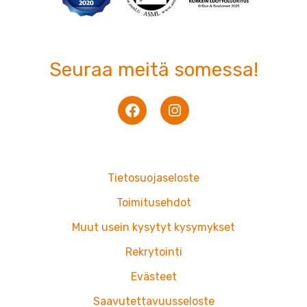
Seuraa meitä somessa!
F
I
a
n
c
s
e
t
b
a
o
g
Tietosuojaseloste
o
r
k
a
Toimitusehdot
m
Muut usein kysytyt kysymykset
Rekrytointi
Evästeet
Saavutettavuusseloste