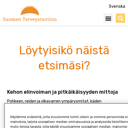
Siirry
Svenska
sisältöön
Menu
Löytyisikö näistä
etsimäsi?
Kehon elinvoiman ja pitkäikäisyyden mittoja
Pohkeen, reiden ja olkavarren ympärysmitat, käden
puristusvoima ja kyky seisoa yhdellä jalalla ovat eräänlaisia
kehon elinvoiman ja pitkäikäisyyden mittoja. Ne ennustava
Käytämme evästeitä, jotta sivustomme toimii oikein ja voimme personoida sis
arvo voi olla parempi kuin tavallisempien markkereiden.
mainoksia, tarjota sosiaalisen median ominaisuuksia ja analysoida tietoliik
myös tietoja tavasta, jolla käytät sivustoamme sosiaalisen median, mainonta-