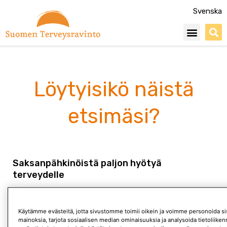
Siirry
Svenska
sisältöön
Menu
Löytyisikö näistä
etsimäsi?
Saksanpähkinöistä paljon hyötyä
terveydelle
Pähkinöistä on selvää hyötyä terveydelle. Varsinkin
pähkinöiden syönnin hyödyt sydämelle on osoitettu
Käytämme evästeitä, jotta sivustomme toimii oikein ja voimme personoida sis
vakuuttavasti. Juuri viime viikolla julkaistiin uusi
mainoksia, tarjota sosiaalisen median ominaisuuksia ja analysoida tietoliik
seurantatutkimusten pohjalta tehty koostetutkimus. Sen