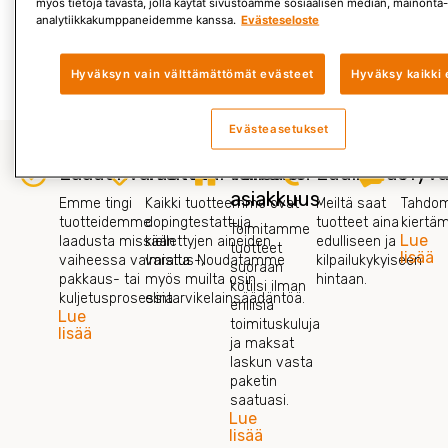
myös tietoja tavasta, jolla käytät sivustoamme sosiaalisen median, mainonta-
mukaan pähkinöiden
analytiikkakumppaneidemme kanssa.
Evästeseloste
Lue lisää »
Hyväksyn vain välttämättömät evästeet
Hyväksy kaikki 
Evästeasetukset
Laadunvalvonta
Tuoteturvallisuus
Vaivaton
Edullisuus
Hyvä
asiakkuus
Emme tingi
Kaikki tuotteemme ovat
Meiltä saat
Tahdom
tuotteidemme
dopingtestattuja
tuotteet aina
kiertä
Toimitamme
Lue
laadusta missään
kiellettyjen aineiden
edulliseen ja
tuotteet
lisää
vaiheessa valmistus-,
varalta. Noudatamme
kilpailukykyiseen
suoraan
pakkaus- tai
myös muilta osin
hintaan.
kotiisi ilman
kuljetusprosessia.
elintarvikelainsäädäntöä.
erillisiä
Lue
toimituskuluja
lisää
ja maksat
laskun vasta
paketin
saatuasi.
Lue
lisää