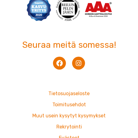
Seuraa meitä somessa!
F
I
a
n
c
s
e
t
b
a
o
g
Tietosuojaseloste
o
r
k
a
Toimitusehdot
m
Muut usein kysytyt kysymykset
Rekrytointi
Evästeet