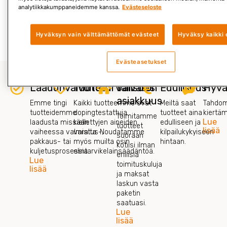
virusten
analytiikkakumppaneidemme kanssa.
Evästeseloste
Lue lisää »
Hyväksyn vain välttämättömät evästeet
Hyväksy kaikki 
Evästeasetukset
Laadunvalvonta
Tuoteturvallisuus
Vaivaton
Edullisuus
Hyvä
asiakkuus
Emme tingi
Kaikki tuotteemme ovat
Meiltä saat
Tahdom
tuotteidemme
dopingtestattuja
tuotteet aina
kiertä
Toimitamme
Lue
laadusta missään
kiellettyjen aineiden
edulliseen ja
tuotteet
lisää
vaiheessa valmistus-,
varalta. Noudatamme
kilpailukykyiseen
suoraan
pakkaus- tai
myös muilta osin
hintaan.
kotiisi ilman
kuljetusprosessia.
elintarvikelainsäädäntöä.
erillisiä
Lue
toimituskuluja
lisää
ja maksat
laskun vasta
paketin
saatuasi.
Lue
lisää