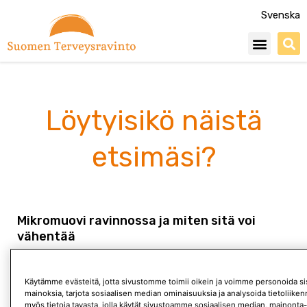
Siirry
Svenska
sisältöön
Menu
Löytyisikö näistä
etsimäsi?
Mikromuovi ravinnossa ja miten sitä voi
vähentää
Mikromuovit ovat muovihiukkasia, joita on päätynyt kaikkialle
luontoon, jopa Etelämantereelle. Mikromuoveiksi lasketaan
Käytämme evästeitä, jotta sivustomme toimii oikein ja voimme personoida sis
läpimitaltaan 1 mikrometristä 5 millimetriin kokoiset
mainoksia, tarjota sosiaalisen median ominaisuuksia ja analysoida tietoliik
muovihiukkaset. Usein mikromuoveiksi luetaan myös noin
myös tietoja tavasta, jolla käytät sivustoamme sosiaalisen median, mainonta-