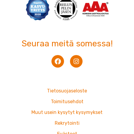
Seuraa meitä somessa!
F
I
a
n
c
s
e
t
b
a
o
g
Tietosuojaseloste
o
r
k
a
Toimitusehdot
m
Muut usein kysytyt kysymykset
Rekrytointi
Evästeet