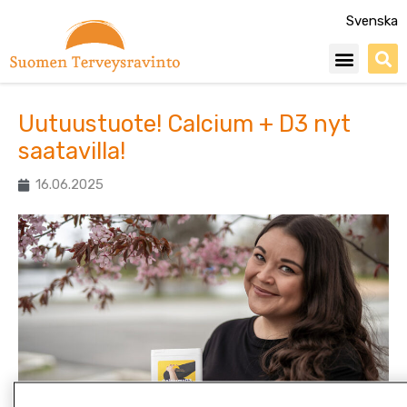
Siirry
Svenska
sisältöön
Menu
Uutuustuote! Calcium + D3 nyt
saatavilla!
16.06.2025