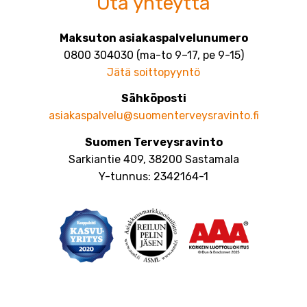
Ota yhteyttä
Maksuton asiakaspalvelunumero
0800 304030 (ma-to 9–17, pe 9-15)
Jätä soittopyyntö
Sähköposti
asiakaspalvelu@suomenterveysravinto.fi
Suomen Terveysravinto
Sarkiantie 409, 38200 Sastamala
Y-tunnus: 2342164-1