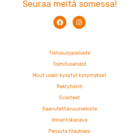
Seuraa meitä somessa!
F
I
a
n
c
s
e
t
b
a
o
g
Tietosuojaseloste
o
r
k
a
Toimitusehdot
m
Muut usein kysytyt kysymykset
Rekrytointi
Evästeet
Saavutettavuusseloste
Ilmiantokanava
Peruuta tilauksesi