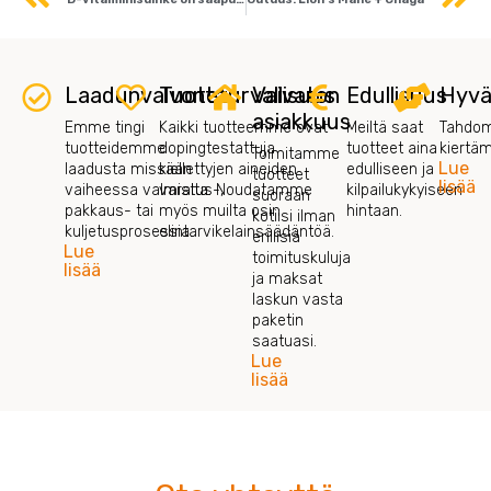
Laadunvalvonta
Tuoteturvallisuus
Vaivaton
Edullisuus
Hyvä
asiakkuus
Emme tingi
Kaikki tuotteemme ovat
Meiltä saat
Tahdom
tuotteidemme
dopingtestattuja
tuotteet aina
kiertä
Toimitamme
Lue
laadusta missään
kiellettyjen aineiden
edulliseen ja
tuotteet
lisää
vaiheessa valmistus-,
varalta. Noudatamme
kilpailukykyiseen
suoraan
pakkaus- tai
myös muilta osin
hintaan.
kotiisi ilman
kuljetusprosessia.
elintarvikelainsäädäntöä.
erillisiä
Lue
toimituskuluja
lisää
ja maksat
laskun vasta
paketin
saatuasi.
Lue
lisää