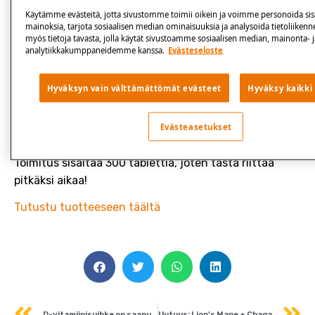
Käytämme evästeitä, jotta sivustomme toimii oikein ja voimme personoida sisä
mainoksia, tarjota sosiaalisen median ominaisuuksia ja analysoida tietoliiken
myös tietoja tavasta, jolla käytät sivustoamme sosiaalisen median, mainonta- j
analytiikkakumppaneidemme kanssa.
Evästeseloste
Paljon toivottu uutuus on täällä! Tämä kalsiumia ja D-
vitamiinia sisältävä yhdistelmävalmiste tukee
Hyväksyn vain välttämättömät evästeet
Hyväksy kaikki
luustoa, lihaksia ja hampaita – D-vitamiini edistää
kalsiumin imeytymistä, mikä tekee siitä tehokkaan
Evästeasetukset
valinnan.
Toimitus sisältää 300 tablettia, joten tästä riittää
pitkäksi aikaa!
Tutustu tuotteeseen
täältä
Prev
N
D-vitamiinisuihke on saapunut varastollemme
Uutuus: Lion’s Mane + Chaga