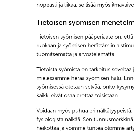
nopeasti ja liikaa, se lisää myös ilmavaivo
Tietoisen syömisen menetel
Tietoisen syömisen pääperiaate on, et
ruokaan ja syömisen herättämiin aistimuks
tuomitsematta ja arvostelematta.
Tietoista syömistä on tarkoitus soveltaa 
mielessämme herää syömisen halu. Ennen
syömisessä otetaan selvää, onko kysymys 
kaikki eivät osaa erottaa toisistaan.
Voidaan myös puhua eri nälkätyypeistä. 
fysiologista nälkää. Sen tunnusmerkkinä 
heikottaa ja voimme tuntea olomme ärty