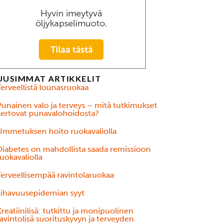
UUSIMMAT ARTIKKELIT
Terveellistä lounasruokaa
Punainen valo ja terveys – mitä tutkimukset
kertovat punavalohoidosta?
Ummetuksen hoito ruokavaliolla
Diabetes on mahdollista saada remissioon
uokavaliolla
Terveellisempää ravintolaruokaa
Lihavuusepidemian syyt
reatiinilisä: tutkittu ja monipuolinen
avintolisä suorituskyvyn ja terveyden