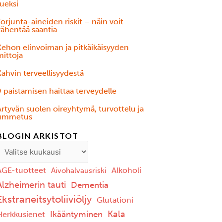
ueksi
orjunta-aineiden riskit – näin voit
vähentää saantia
Kehon elinvoiman ja pitkäikäisyyden
mittoja
ahvin terveellisyydestä
 paistamisen haittaa terveydelle
Ärtyvän suolen oireyhtymä, turvottelu ja
ummetus
BLOGIN ARKISTOT
AGE-tuotteet
Alkoholi
Aivohalvausriski
Alzheimerin tauti
Dementia
Ekstraneitsytoliiviöljy
Glutationi
Kala
Ikääntyminen
Herkkusienet