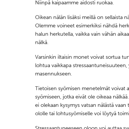
Niinpä kaipaamme aidosti ruokaa.
Oikean nälän lisäksi meillä on sellaista n
Olemme voineet esimerkiksi nähdä herkkuj
halun herkutella, vaikka vain vähän aika
nälkä.
Varsinkin iltaisin monet voivat sortua 
lohtua vaikkapa stressaantuneisuuteen, y
masennukseen.
Tietoisen syömisen menetelmät voivat au
syömiseen, jotka eivät ole oikeaa nälkää. 
ei olekaan kysymys vatsan nälästä vaan 
ololle tai lohtusyömiselle voi löytyä toi
Stressaantuneeseen oloon voi auttaa sy