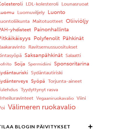
Kolesteroli
LDL-kolesteroli
Lounasruoat
Luonto
Luomu
Luomuviljely
Oliiviöljy
Luontoliikunta
Maitotuotteet
Painonhallinta
PAH-yhdisteet
Pitkäikäisyys
Polyfenolit
Pähkinät
Raakaravinto
Ravitsemussuositukset
Saksanpähkinät
Rintasyöpä
Salaatti
Sponsoritarina
Soija
ofrito
Spermidiini
Sydäntauriski
Sydäntautiriski
Sydänterveys
Syöpä
Torjunta-aineet
Tulehdus
Tyydyttynyt rasva
Urheiluravinteet
Viini
Vegaaniruokavalio
Välimeren ruokavalio
Voi
TILAA BLOGIN PÄIVITYKSET