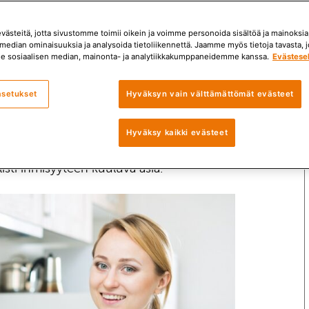
ästeitä, jotta sivustomme toimii oikein ja voimme personoida sisältöä ja mainoksia,
median ominaisuuksia ja analysoida tietoliikennettä. Jaamme myös tietoja tavasta, jo
e sosiaalisen median, mainonta- ja analytiikkakumppaneidemme kanssa.
Evästese
taa ruokasuhdettamme
asetukset
Hyväksyn vain välttämättömät evästeet
isin zenbuddhalaisuudesta. Ei tarvitse
Hyväksy kaikki evästeet
ai muutakaan uskontoa harjoittaakseen
isti ihmisyyteen kuuluva asia.