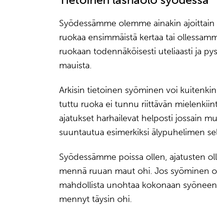
Syödessämme olemme ainakin ajoittain 
ruokaa ensimmäistä kertaa tai ollessamme
ruokaan todennäköisesti uteliaasti ja p
mauista.
Arkisin tietoinen syöminen voi kuitenkin 
tuttu ruoka ei tunnu riittävän mielenkiinto
ajatukset harhailevat helposti jossain m
suuntautua esimerkiksi älypuhelimen sela
Syödessämme poissa ollen, ajatusten olle
mennä ruuan maut ohi. Jos syöminen on
mahdollista unohtaa kokonaan syöneens
mennyt täysin ohi.