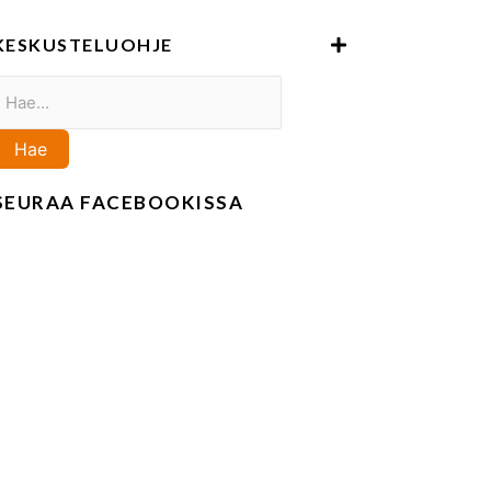
KESKUSTELUOHJE
Haku:
Hae
SEURAA FACEBOOKISSA