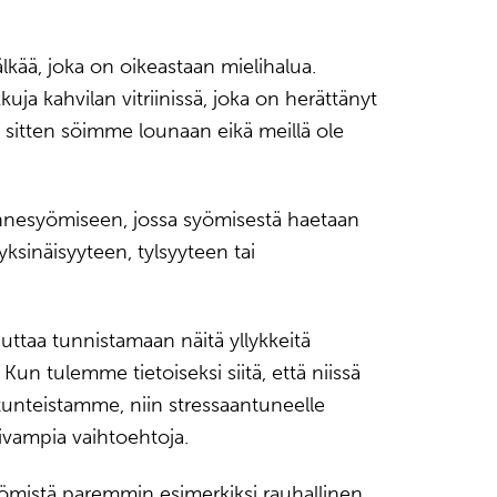
älkää, joka on oikeastaan mielihalua.
a kahvilan vitriinissä, joka on herättänyt
a sitten söimme lounaan eikä meillä ole
tunnesyömiseen, jossa syömisestä haetaan
ksinäisyyteen, tylsyyteen tai
ttaa tunnistamaan näitä yllykkeitä
Kun tulemme tietoiseksi siitä, että niissä
tunteistamme, niin stressaantuneelle
mivampia vaihtoehtoja.
ömistä paremmin esimerkiksi rauhallinen