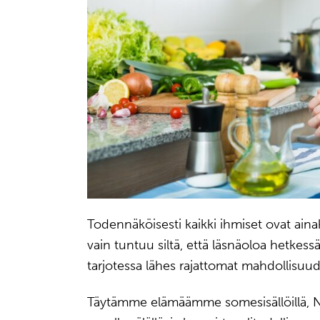
Todennäköisesti kaikki ihmiset ovat ainak
vain tuntuu siltä, että läsnäoloa hetke
tarjotessa lähes rajattomat mahdollisuud
Täytämme elämäämme somesisällöillä, Netfli