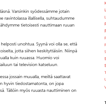
läsnä. Varsinkin syödessämme jotain
 ravintolassa illallisella, suhtaudumme
ysähdymme tietoisesti nauttimaan ruuan
helposti unohtua. Syynä voi olla se, että
iselta, jotta siihen keskityttäisiin. Niinpä
S
uualla kuin ruuassa. Huomio voi
iluun tai television katseluun.
ssa jossain muualla, meiltä saattavat
 hyvin tiedostamatonta, on jopa
ä. Tällöin myös ruuasta nauttiminen on