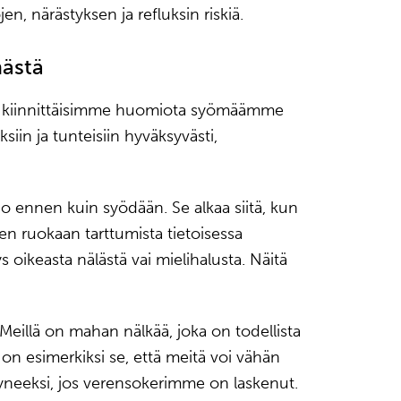
jen, närästyksen ja refluksin riskiä.
mästä
tä kiinnittäisimme huomiota syömäämme
iin ja tunteisiin hyväksyvästi,
jo ennen kuin syödään. Se alkaa siitä, kun
 ruokaan tarttumista tietoisessa
oikeasta nälästä vai mielihalusta. Näitä
Meillä on mahan nälkää, joka on todellista
on esimerkiksi se, että meitä voi vähän
neeksi, jos verensokerimme on laskenut.