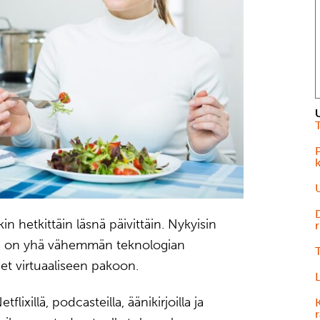
in hetkittäin läsnä päivittäin. Nykyisin
r
ssä on yhä vähemmän teknologian
et virtuaaliseen pakoon.
xillä, podcasteilla, äänikirjoilla ja
K
r