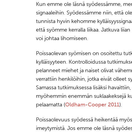
Kun emme ole läsnä syödessämme, m
signaaleihin. Syödessämme niin, että 
tunnista hyvin kehomme kylläisyyssignaal
että syömme kerralla liikaa. Jatkuva lii
voi johtaa lihomiseen.
Poissaolevan syömisen on osoitettu tu
kylläisyyteen. Kontrolloidussa tutkimukse
pelanneet miehet ja naiset olivat vähem
verrattiin henkilöihin, jotka eivät ollee
Samassa tutkimuksessa lisäksi havaittiin
myöhemmin enemmän suklaakeksejä kuin 
pelaamatta (
Oldham-Cooper 2011
).
Poissaolevuus syödessä heikentää myös 
imeytymistä. Jos emme ole läsnä syöd