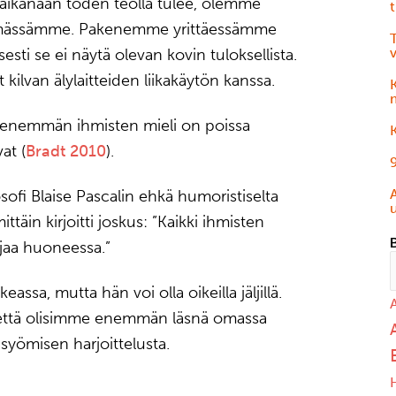
us aikanaan toden teolla tulee, olemme
t
ämässämme. Pakenemme yrittäessämme
T
sti se ei näytä olevan kovin tuloksellista.
kilvan älylaitteiden liikakäytön kanssa.
ä enemmän ihmisten mieli on poissa
K
at (
Bradt 2010
).
9
osofi Blaise Pascalin ehkä humoristiselta
täin kirjoitti joskus: ”Kaikki ihmisten
jaa huoneessa.”
keassa, mutta hän voi olla oikeilla jäljillä.
, että olisimme enemmän läsnä omassa
syömisen harjoittelusta.