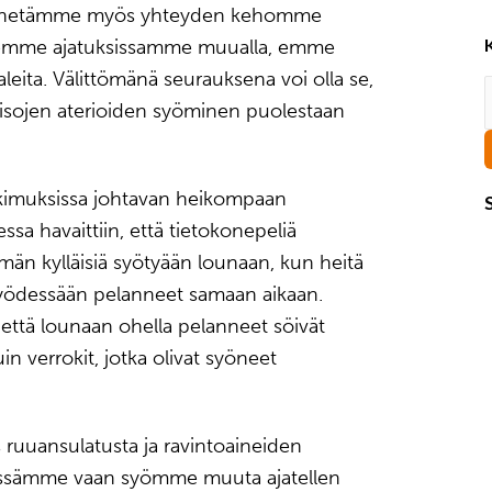
enetämme myös yhteyden kehomme
olemme ajatuksissamme muualla, emme
eita. Välittömänä seurauksena voi olla se,
an isojen aterioiden syöminen puolestaan
tkimuksissa johtavan heikompaan
ssa havaittiin, että tietokonepeliä
män kylläisiä syötyään lounaan, kun heitä
t syödessään pelanneet samaan aikaan.
, että lounaan ohella pelanneet söivät
verrokit, jotka olivat syöneet
ruuansulatusta ja ravintoaineiden
essämme vaan syömme muuta ajatellen