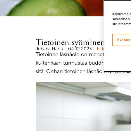
Käytämme ev
sosiaalisen 
sivustoamm
Tietoinen syöminen paran
Eväste
Juhana Harju
04.12.2023
Ei kommentteja
Tietoinen läsnäolo on menetelmänä perä
kuitenkaan tunnustaa buddhalaisuutta t
sitä. Onhan tietoinen läsnäolo universaal