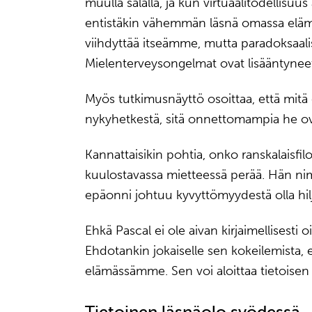
muulla sälällä, ja kun virtuaalitodellisu
entistäkin vähemmän läsnä omassa el
viihdyttää itseämme, mutta paradoksaalise
Mielenterveysongelmat ovat lisääntyneet 
Myös tutkimusnäyttö osoittaa, että mit
nykyhetkestä, sitä onnettomampia he ov
Kannattaisikin pohtia, onko ranskalaisfil
kuulostavassa mietteessä perää. Hän nimit
epäonni johtuu kyvyttömyydestä olla hil
Ehkä Pascal ei ole aivan kirjaimellisesti oi
Ehdotankin jokaiselle sen kokeilemista
elämässämme. Sen voi aloittaa tietoisen 
Tietoinen läsnäolo syödessä