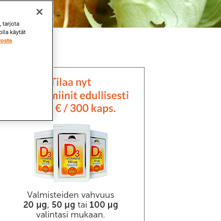
 tarjota
lla käytät
loste