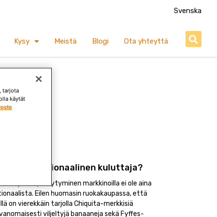
Svenska
S
Kysy
Meistä
Blogi
Ota yhteyttä
 tarjota
lla käytät
loste
i?
letko epärationaalinen kuluttaja?
luttajan käyttäytyminen markkinoilla ei ole aina
tionaalista. Eilen huomasin ruokakaupassa, että
ellä on vierekkäin tarjolla Chiquita-merkkisiä
vanomaisesti viljeltyjä banaaneja sekä Fyffes-