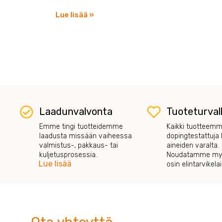
Lue lisää »
Laadunvalvonta
Tuoteturval
Emme tingi tuotteidemme
Kaikki tuotteemm
laadusta missään vaiheessa
dopingtestattuja k
valmistus-, pakkaus- tai
aineiden varalta.
kuljetusprosessia.
Noudatamme myö
Lue lisää
osin elintarvikel