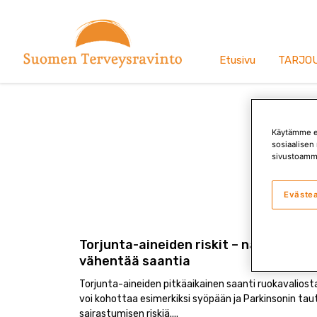
Siirry
sisältöön
Etusivu
TARJO
Käytämme ev
sosiaalisen 
sivustoamm
L
Eväste
Torjunta-aineiden riskit – näin voit
vähentää saantia
Torjunta-aineiden pitkäaikainen saanti ruokavaliost
voi kohottaa esimerkiksi syöpään ja Parkinsonin taut
sairastumisen riskiä.