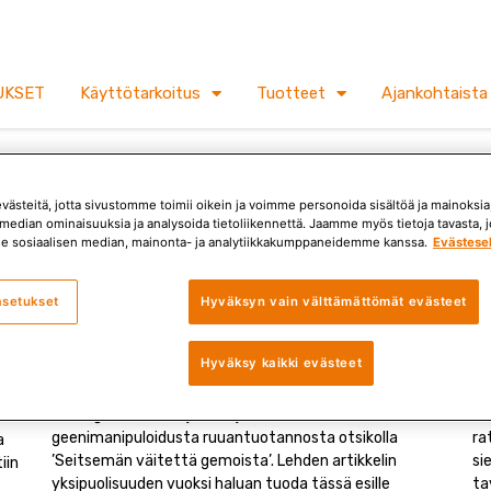
UKSET
Käyttötarkoitus
Tuotteet
Ajankohtaista
ästeitä, jotta sivustomme toimii oikein ja voimme personoida sisältöä ja mainoksia,
median ominaisuuksia ja analysoida tietoliikennettä. Jaamme myös tietoja tavasta, jo
e sosiaalisen median, mainonta- ja analytiikkakumppaneidemme kanssa.
Evästese
öytyisikö näistä etsimäs
asetukset
Hyväksyn vain välttämättömät evästeet
Hyväksy kaikki evästeet
Luomua vai geenimanipuloitua?
O
Helsingin Sanomat julkaisi jokin aika sitten artikkelin
Ku
geenimanipuloidusta ruuantuotannosta otsikolla
ra
a
’Seitsemän väitettä gemoista’. Lehden artikkelin
si
iin
yksipuolisuuden vuoksi haluan tuoda tässä esille
ta