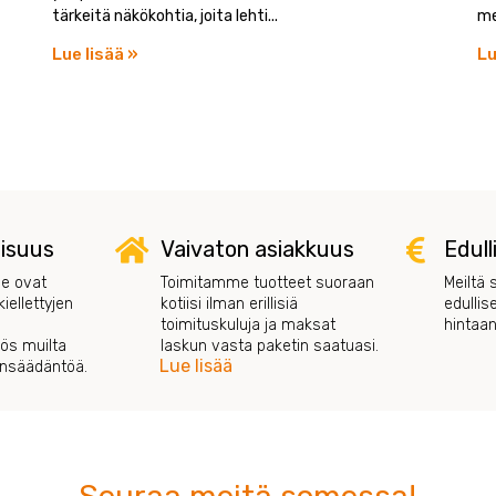
tärkeitä näkökohtia, joita lehti
me
Lue lisää »
Lu
lisuus
Vaivaton asiakkuus
Edull
e ovat
Toimitamme tuotteet suoraan
Meiltä 
iellettyjen
kotiisi ilman erillisiä
edullis
toimituskuluja ja maksat
hintaan
s muilta
laskun vasta paketin saatuasi.
Lue lisää
ainsäädäntöä.