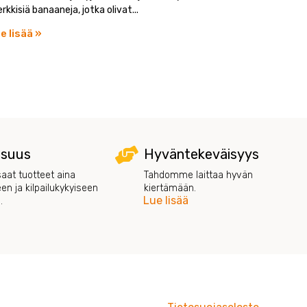
rkkisiä banaaneja, jotka olivat
e lisää »
isuus
Hyväntekeväisyys
saat tuotteet aina
Tahdomme laittaa hyvän
een ja kilpailukykyiseen
kiertämään.
Lue lisää
.