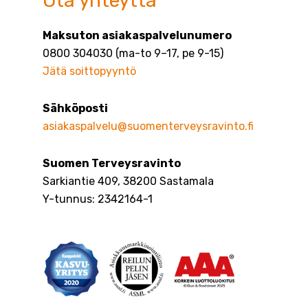
Ota yhteyttä
Maksuton asiakaspalvelunumero
0800 304030 (ma-to 9–17, pe 9-15)
Jätä soittopyyntö
Sähköposti
asiakaspalvelu@suomenterveysravinto.fi
Suomen Terveysravinto
Sarkiantie 409, 38200 Sastamala
Y-tunnus: 2342164-1