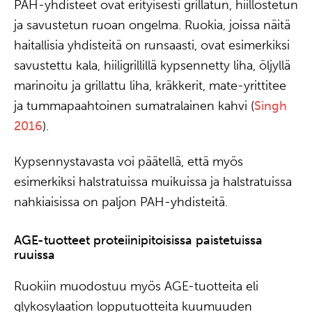
PAH-yhdisteet ovat erityisesti grillatun, hiillostetun
ja savustetun ruoan ongelma. Ruokia, joissa näitä
haitallisia yhdisteitä on runsaasti, ovat esimerkiksi
savustettu kala, hiiligrillillä kypsennetty liha, öljyllä
marinoitu ja grillattu liha, kräkkerit, mate-yrittitee
ja tummapaahtoinen sumatralainen kahvi (
Singh
2016
).
Kypsennystavasta voi päätellä, että myös
esimerkiksi halstratuissa muikuissa ja halstratuissa
nahkiaisissa on paljon PAH-yhdisteitä.
AGE-tuotteet proteiinipitoisissa paistetuissa
ruuissa
Ruokiin muodostuu myös AGE-tuotteita eli
glykosylaation lopputuotteita kuumuuden