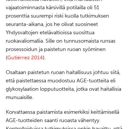
vajaatoiminnasta kärsivillä potilailla oli 51
prosenttia suurempi riski kuolla tutkimuksen
seuranta-aikana, jos he olivat suosineet
Yhdysvaltojen etelävaltioissa suosittua
ruokavaliomallia. Sille on tunnusomaista runsas
prosessoidun ja paistetun ruoan syöminen
(
Gutiérrez 2014
).
Osaltaan paistetun ruoan haitallisuus johtuu siitä,
että paistettaessa muodostuu AGE-tuotteita eli
glykosylaation lopputuotteita, jotka ovat haitallisia
munuaisille.
Korvattaessa paistamista esimerkiksi keittämisellä
AGE-tuotteiden saanti ruoasta vähentyy.
Kontrolloiduissa tutkimuksissa onkin havaittu, että