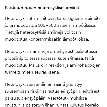
Paistetun ruoan heterosykliset amiinit
Heterosykliset amiinit ovat karsinogeenisia aineita,
joita muodostuu 100–300 asteen lämpötilassa.
Tiettyjä heterosyklisiä amiineja voi tosin
muodostua korkeammissakin lämpötiloissa.
Heterosyklisiä amiineja on erityisesti paistetussa
proteiinipitoisessa ruoassa, kuten lihassa. Niitä
muodostuu Maillardin reaktion ja aminohappojen
turmeltumisen seurauksena.
Heterosyklisten amiinien saanti yhdistyy
suurempaan riskiin sairastua eri syöpiin, erityisesti
paksusuolensyöpään. Väestötutkimuksissa
grillatun ja paistetun lihan runsas kulutus korreloi