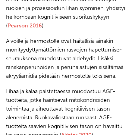
ruokien ja prosessoidun lihan syöminen, yhdistyi
heikompaan kognitiiviseen suorituskykyyn
(
Pearson 2016
).
Aivoille ja hermostolle ovat haitallisia ainakin
monityydyttymättömien rasvojen hapettumisen
seurauksena muodostuvat aldehydit. Lisäksi
ranskanperunoiden ja perunalastujen sisältämää
akryyliamidia pidetään hermostolle toksisena.
Lihaa ja kalaa paistettaessa muodostuu AGE-
tuotteita, jotka häiritsevät mitokondrioiden
toimintaa ja aiheuttavat kognitiivisen tason
alenemista. Ruokavaliostaan runsaasti AGE-
tuotteita saavien kognitiivisen tason on havaittu