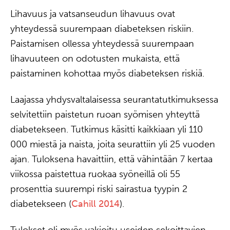
Lihavuus ja vatsanseudun lihavuus ovat
yhteydessä suurempaan diabeteksen riskiin.
Paistamisen ollessa yhteydessä suurempaan
lihavuuteen on odotusten mukaista, että
paistaminen kohottaa myös diabeteksen riskiä.
Laajassa yhdysvaltalaisessa seurantatutkimuksessa
selvitettiin paistetun ruoan syömisen yhteyttä
diabetekseen. Tutkimus käsitti kaikkiaan yli 110
000 miestä ja naista, joita seurattiin yli 25 vuoden
ajan. Tuloksena havaittiin, että vähintään 7 kertaa
viikossa paistettua ruokaa syöneillä oli 55
prosenttia suurempi riski sairastua tyypin 2
diabetekseen (
Cahill 2014
).
Tulokset oli myös vakioitu useiden sekoittavien