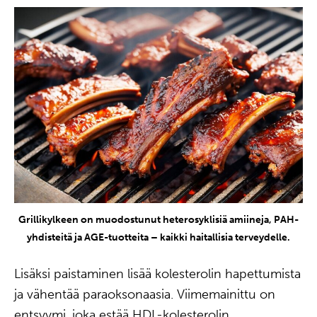
Grillikylkeen on muodostunut heterosyklisiä amiineja, PAH-
yhdisteitä ja AGE-tuotteita – kaikki haitallisia terveydelle.
Lisäksi paistaminen lisää kolesterolin hapettumista
ja vähentää paraoksonaasia. Viimemainittu on
entsyymi, joka estää HDL-kolesterolin