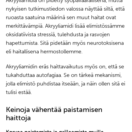
Akryyliamidia on pidetty syöpävaarallisena, mutta
nykyisen tutkimustiedon valossa näyttää siltä, että
ruoasta saatuina määrinä sen muut haitat ovat
merkittävämpiä. Akryyliamidi lisää elimistössämme
oksidatiivista stressiä, tulehdusta ja rasvojen
hapettumista. Sitä pidetään myös neurotoksisena
eli haitallisena hermostollemme.
Akryyliamidin eräs haittavaikutus myös on, että se
tukahduttaa autofagiaa. Se on tärkeä mekanismi,
jolla elimistö puhdistaa itseään, ja näin ollen sitä ei
tulisi estää.
Keinoja vähentää paistamisen
haittoja
Korvaa paistamista ja grillaamista muilla