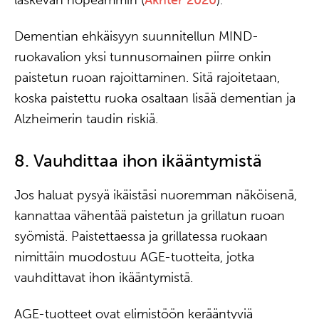
laskevan nopeammin (
Akhter 2020
).
Dementian ehkäisyyn suunnitellun MIND-
ruokavalion yksi tunnusomainen piirre onkin
paistetun ruoan rajoittaminen. Sitä rajoitetaan,
koska paistettu ruoka osaltaan lisää dementian ja
Alzheimerin taudin riskiä.
8. Vauhdittaa ihon ikääntymistä
Jos haluat pysyä ikäistäsi nuoremman näköisenä,
kannattaa vähentää paistetun ja grillatun ruoan
syömistä. Paistettaessa ja grillatessa ruokaan
nimittäin muodostuu AGE-tuotteita, jotka
vauhdittavat ihon ikääntymistä.
AGE-tuotteet ovat elimistöön kerääntyviä