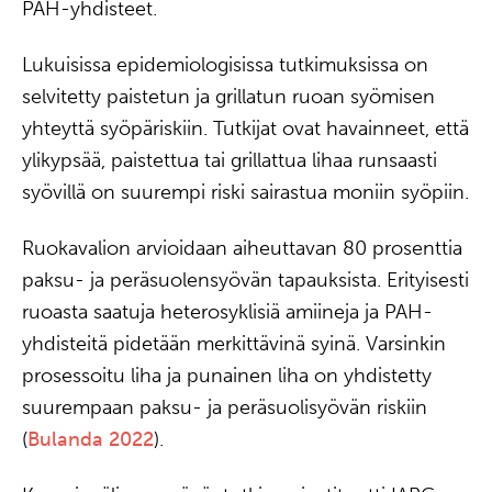
PAH-yhdisteet.
Lukuisissa epidemiologisissa tutkimuksissa on
selvitetty paistetun ja grillatun ruoan syömisen
yhteyttä syöpäriskiin. Tutkijat ovat havainneet, että
ylikypsää, paistettua tai grillattua lihaa runsaasti
syövillä on suurempi riski sairastua moniin syöpiin.
Ruokavalion arvioidaan aiheuttavan 80 prosenttia
paksu- ja peräsuolensyövän tapauksista. Erityisesti
ruoasta saatuja heterosyklisiä amiineja ja PAH-
yhdisteitä pidetään merkittävinä syinä. Varsinkin
prosessoitu liha ja punainen liha on yhdistetty
suurempaan paksu- ja peräsuolisyövän riskiin
(
Bulanda 2022
).