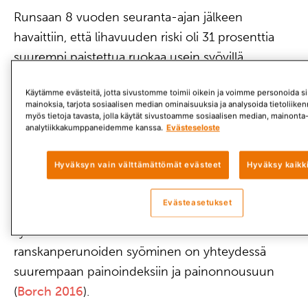
Runsaan 8 vuoden seuranta-ajan jälkeen
havaittiin, että lihavuuden riski oli 31 prosenttia
suurempi paistettua ruokaa usein syövillä
verrattuna sitä vain harvoin syöneisiin.
Käytämme evästeitä, jotta sivustomme toimii oikein ja voimme personoida sis
Vatsanseudun lihavuuden riski oli 27 prosenttia
mainoksia, tarjota sosiaalisen median ominaisuuksia ja analysoida tietoliik
suurempi paistettua ruokaa usein syöneillä (
Wan
myös tietoja tavasta, jolla käytät sivustoamme sosiaalisen median, mainonta-
analytiikkakumppaneidemme kanssa.
Evästeseloste
2024
).
Hyväksyn vain välttämättömät evästeet
Hyväksy kaikk
Yksittäisistä ruuista ranskanperunoita syöneillä oli
suurempi lihavuuden ja vatsanseudun lihavuuden
Evästeasetukset
riski. Havainto on yhtäpitävä sen kanssa, että
systemaattisen katsausartikkelin mukaan
ranskanperunoiden syöminen on yhteydessä
suurempaan painoindeksiin ja painonnousuun
(
Borch 2016
).