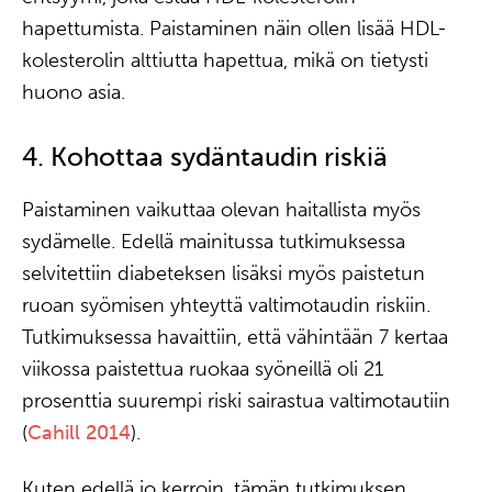
hapettumista. Paistaminen näin ollen lisää HDL-
kolesterolin alttiutta hapettua, mikä on tietysti
huono asia.
4. Kohottaa sydäntaudin riskiä
Paistaminen vaikuttaa olevan haitallista myös
sydämelle. Edellä mainitussa tutkimuksessa
selvitettiin diabeteksen lisäksi myös paistetun
ruoan syömisen yhteyttä valtimotaudin riskiin.
Tutkimuksessa havaittiin, että vähintään 7 kertaa
viikossa paistettua ruokaa syöneillä oli 21
prosenttia suurempi riski sairastua valtimotautiin
(
Cahill 2014
).
Kuten edellä jo kerroin, tämän tutkimuksen