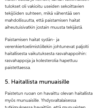
tulokset oli vakioitu useiden sekoittavien
tekijöiden suhteen, mikä vähentää sen
mahdollisuutta, että paistamisen haitat
aiheutuisivatkin jostain muusta tekijästä.
Paistamisen haitat sydän- ja
verenkiertoelimistöllekin johtunevat paljolti
haitallisesta vaikutuksesta rasvahappoihin:
rasvahappoja ja kolesterolia hapettuu
paistettaessa.
5. Haitallista munuaisille
Paistetun ruoan on havaittu olevan haitallista
myös munuaisille. Yhdysvaltalaisessa
tutkimuksessa havaittiin, että munuaisten