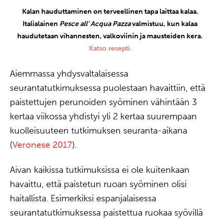
Kalan hauduttaminen on terveellinen tapa laittaa kalaa.
Italialainen
Pesce all’ Acqua Pazza
valmistuu, kun kalaa
haudutetaan vihannesten, valkoviinin ja mausteiden kera.
Katso resepti.
Aiemmassa yhdysvaltalaisessa
seurantatutkimuksessa puolestaan havaittiin, että
paistettujen perunoiden syöminen vähintään 3
kertaa viikossa yhdistyi yli 2 kertaa suurempaan
kuolleisuuteen tutkimuksen seuranta-aikana
(
Veronese 2017
).
Aivan kaikissa tutkimuksissa ei ole kuitenkaan
havaittu, että paistetun ruoan syöminen olisi
haitallista. Esimerkiksi espanjalaisessa
seurantatutkimuksessa paistettua ruokaa syövillä