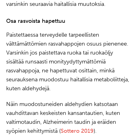
varsinkin seuraavia haitallisia muutoksia.
Osa rasvoista hapettuu
Paistettaessa terveydelle tarpeellisten
välttämättömien rasvahappojen osuus pienenee.
Varsinkin jos paistettava ruoka tai ruokaöljy
sisältää runsaasti monityydyttymättömiä
rasvahappoja, ne hapettuvat osittain, minkä
seurauksena muodostuu haitallisia metaboliitteja,
kuten aldehydejä.
Näin muodostuneiden aldehydien katsotaan
vauhdittavan keskeisten kansantautien, kuten
valtimotaudin, Alzheimerin taudin ja eräiden
syöpien kehittymistä (
Sottero 2019
).