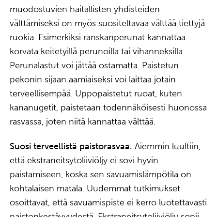
muodostuvien haitallisten yhdisteiden
välttämiseksi on myös suositeltavaa välttää tiettyjä
ruokia. Esimerkiksi ranskanperunat kannattaa
korvata keitetyillä perunoilla tai vihanneksilla.
Perunalastut voi jättää ostamatta. Paistetun
pekonin sijaan aamiaiseksi voi laittaa jotain
terveellisempää. Uppopaistetut ruoat, kuten
kananugetit, paistetaan todennäköisesti huonossa
rasvassa, joten niitä kannattaa välttää.
Suosi terveellistä paistorasvaa.
Aiemmin luultiin,
että ekstraneitsytoliiviöljy ei sovi hyvin
paistamiseen, koska sen savuamislämpötila on
kohtalaisen matala. Uudemmat tutkimukset
osoittavat, että savuamispiste ei kerro luotettavasti
paistonkestävyydestä. Ekstraneitsytoliiviöljy sopii