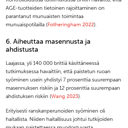
AGE-tuotteiden tietoinen rajoittaminen on
parantanut munuaisten toimintaa
munuaispotilailla (
Fotheringham 2022
).
6. Aiheuttaa masennusta ja
ahdistusta
Laajassa, yli 140 000 brittiä käsittäneessä
tutkimuksessa havaittiin, että paistetun ruoan
syöminen usein yhdistyi 7 prosenttia suurempaan
masennuksen riskiin ja 12 prosenttia suurempaan
ahdistuksen riskiin (
Wang 2023
).
Erityisesti ranskanperunoiden syöminen oli
haitallista. Niiden haitallisuus johtui tutkijoiden
mukaan paistettaessa muodostuvasta