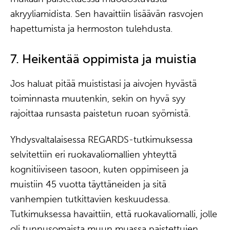
akryyliamidista. Sen havaittiin lisäävän rasvojen
hapettumista ja hermoston tulehdusta.
7. Heikentää oppimista ja muistia
Jos haluat pitää muististasi ja aivojen hyvästä
toiminnasta muutenkin, sekin on hyvä syy
rajoittaa runsasta paistetun ruoan syömistä.
Yhdysvaltalaisessa REGARDS-tutkimuksessa
selvitettiin eri ruokavaliomallien yhteyttä
kognitiiviseen tasoon, kuten oppimiseen ja
muistiin 45 vuotta täyttäneiden ja sitä
vanhempien tutkittavien keskuudessa.
Tutkimuksessa havaittiin, että ruokavaliomalli, jolle
oli tunnusomaista muun muassa paistettujen