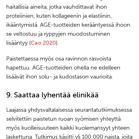
haitallisia aineita, jotka vauhdittavat ihon
proteiinien, kuten kollageenin ja elastiinin,
ikääntymistä. AGE-tuotteiden kerääntyessä ihoon
se veltostuu ja ryppyjen muodostuminen
lisääntyy (
Cao 2020
).
Paistettaessa myös osa ravinnon rasvoista
hapettuu. AGE-tuotteiden ohella ne edelleen
lisäävät ihon solu- ja kudostason vaurioita.
9. Saattaa lyhentää elinikää
Laajassa yhdysvaltalaisessa seurantatutkimuksessa
selvitettiin paistetun ruoan syömisen yhteyttä
myös kuolleisuuteen kaikki kuolemansyyt yhteen
laskettuna. Tutkimus käsitti yli 100 000 naista, joita