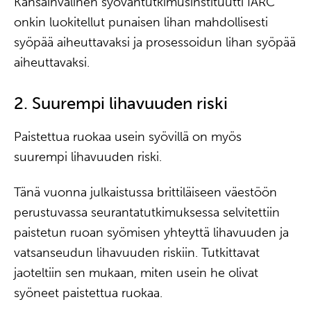
Kansainvälinen syöväntutkimusinstituutti IARC
onkin luokitellut punaisen lihan mahdollisesti
syöpää aiheuttavaksi ja prosessoidun lihan syöpää
aiheuttavaksi.
2. Suurempi lihavuuden riski
Paistettua ruokaa usein syövillä on myös
suurempi lihavuuden riski.
Tänä vuonna julkaistussa brittiläiseen väestöön
perustuvassa seurantatutkimuksessa selvitettiin
paistetun ruoan syömisen yhteyttä lihavuuden ja
vatsanseudun lihavuuden riskiin. Tutkittavat
jaoteltiin sen mukaan, miten usein he olivat
syöneet paistettua ruokaa.