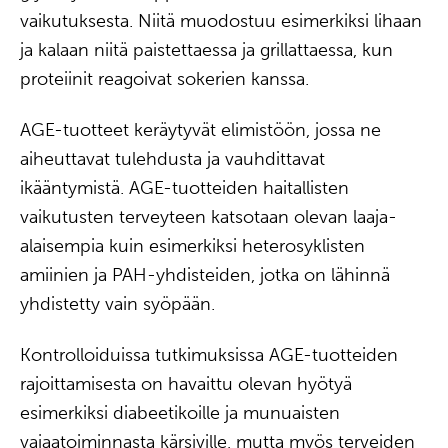
vaikutuksesta. Niitä muodostuu esimerkiksi lihaan
ja kalaan niitä paistettaessa ja grillattaessa, kun
proteiinit reagoivat sokerien kanssa.
AGE-tuotteet keräytyvät elimistöön, jossa ne
aiheuttavat tulehdusta ja vauhdittavat
ikääntymistä. AGE-tuotteiden haitallisten
vaikutusten terveyteen katsotaan olevan laaja-
alaisempia kuin esimerkiksi heterosyklisten
amiinien ja PAH-yhdisteiden, jotka on lähinnä
yhdistetty vain syöpään.
Kontrolloiduissa tutkimuksissa AGE-tuotteiden
rajoittamisesta on havaittu olevan hyötyä
esimerkiksi diabeetikoille ja munuaisten
vajaatoiminnasta kärsiville, mutta myös terveiden