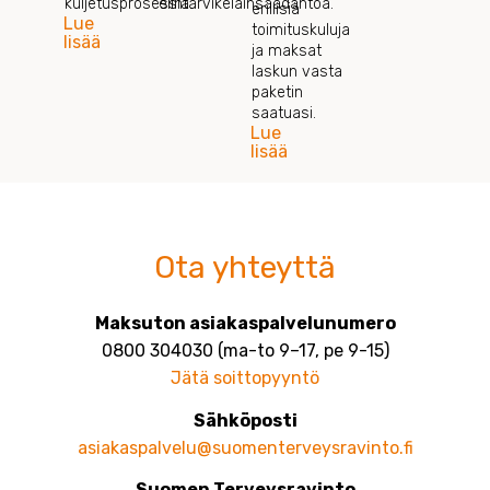
kuljetusprosessia.
elintarvikelainsäädäntöä.
erillisiä
Lue
toimituskuluja
lisää
ja maksat
laskun vasta
paketin
saatuasi.
Lue
lisää
Ota yhteyttä
Maksuton asiakaspalvelunumero
0800 304030 (ma-to 9–17, pe 9-15)
Jätä soittopyyntö
Sähköposti
asiakaspalvelu@suomenterveysravinto.fi
Suomen Terveysravinto