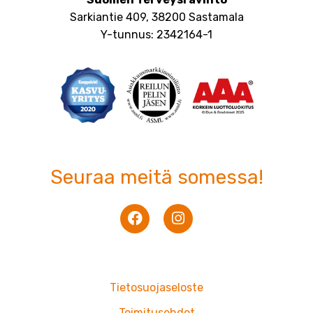
Sarkiantie 409, 38200 Sastamala
Y-tunnus: 2342164-1
Seuraa meitä somessa!
F
I
a
n
c
s
e
t
b
a
o
g
Tietosuojaseloste
o
r
Toimitusehdot