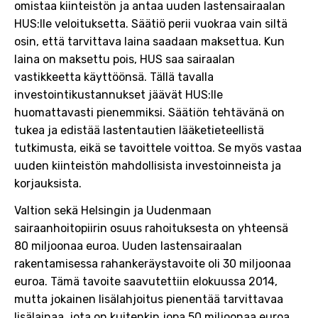
omistaa kiinteistön ja antaa uuden lastensairaalan
HUS:lle veloituksetta. Säätiö perii vuokraa vain siltä
osin, että tarvittava laina saadaan maksettua. Kun
laina on maksettu pois, HUS saa sairaalan
vastikkeetta käyttöönsä. Tällä tavalla
investointikustannukset jäävät HUS:lle
huomattavasti pienemmiksi. Säätiön tehtävänä on
tukea ja edistää lastentautien lääketieteellistä
tutkimusta, eikä se tavoittele voittoa. Se myös vastaa
uuden kiinteistön mahdollisista investoinneista ja
korjauksista.
Valtion sekä Helsingin ja Uudenmaan
sairaanhoitopiirin osuus rahoituksesta on yhteensä
80 miljoonaa euroa. Uuden lastensairaalan
rakentamisessa rahankeräystavoite oli 30 miljoonaa
euroa. Tämä tavoite saavutettiin elokuussa 2014,
mutta jokainen lisälahjoitus pienentää tarvittavaa
lisälainaa, jota on kuitenkin jopa 50 miljoonaa euroa.