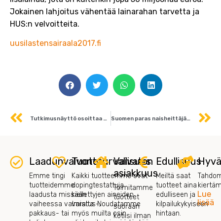
Jokainen lahjoitus vähentää lainarahan tarvetta ja
HUS:n velvoitteita.
uusilastensairaala2017.fi
Prev
N
Tutkimusnäyttö osoittaa D-vitamiinin tarpeellisuuden
Suomen paras naisheittäjä Sanna Kämäräinen sponsoriyhteistyöhön Suomen Terveysravinnon kanssa!
Laadunvalvonta
Tuoteturvallisuus
Vaivaton
Edullisuus
Hyvä
asiakkuus
Emme tingi
Kaikki tuotteemme ovat
Meiltä saat
Tahdom
tuotteidemme
dopingtestattuja
tuotteet aina
kiertä
Toimitamme
Lue
laadusta missään
kiellettyjen aineiden
edulliseen ja
tuotteet
lisää
vaiheessa valmistus-,
varalta. Noudatamme
kilpailukykyiseen
suoraan
pakkaus- tai
myös muilta osin
hintaan.
kotiisi ilman