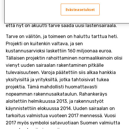
Lastenlinna ovat suojeltuja rakennuksia. Tiloja ei siis
Evästeasetukset
voi remontoida nykyajan vaatimuksia vastaaviksi.
HUS:n joulukuussa 2011 valmistunut selvitys totesi,
että nyt on akuutti tarve saada uusi lastensairaala.
Tarve on välitön, ja toimeen on haluttu tarttua heti.
Projekti on kuitenkin valtava, ja sen
kustannusarvioksi laskettiin 160 miljoonaa euroa.
Tällaisen projektin rahoittaminen normaalikeinoin olisi
vienyt uuden sairaalan rakentaminen pitkälle
tulevaisuuteen. Varoja päätettiin siis alkaa hankkia
yksityisiltä ja yrityksiltä, jotka tahtoisivat tukea
projektia. Tämä mahdollisti huomattavasti
nopeamman rakennusaikataulun. Rahankeräys
aloitettiin helmikuussa 2013, ja rakennustyöt
käynnistettiin elokuussa 2014. Uuden sairaalan on
tarkoitus valmistua vuoteen 2017 mennessä. Vuosi
2017 myös symboloi satavuotiaan Suomen valmiutta