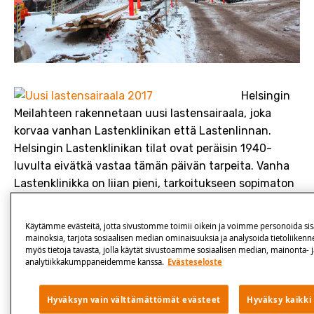
Helsingin
Meilahteen rakennetaan uusi lastensairaala, joka
korvaa vanhan Lastenklinikan että Lastenlinnan.
Helsingin Lastenklinikan tilat ovat peräisin 1940-
luvulta eivätkä vastaa tämän päivän tarpeita. Vanha
Lastenklinikka on liian pieni, tarkoitukseen sopimaton
ja kärsii rakennusten iän tuomista ongelmista.
Lastenklinikalla on totuttu jatkuviin remontteihin,
Käytämme evästeitä, jotta sivustomme toimii oikein ja voimme personoida sisä
sisäilmaongelmiin ja evakuointeihin. Tilat ovat ahtaat,
mainoksia, tarjota sosiaalisen median ominaisuuksia ja analysoida tietoliiken
myös tietoja tavasta, jolla käytät sivustoamme sosiaalisen median, mainonta- j
vessoja on liian vähän eikä vanhemmilla ole
analytiikkakumppaneidemme kanssa.
Evästeseloste
mahdollisuutta yöpyä pienten potilaiden kanssa.
Ongelmana on myös se, että perinpohjainen
Hyväksyn vain välttämättömät evästeet
Hyväksy kaikki
korjaaminen ei ole mahdollista. Lastenklinikka ja