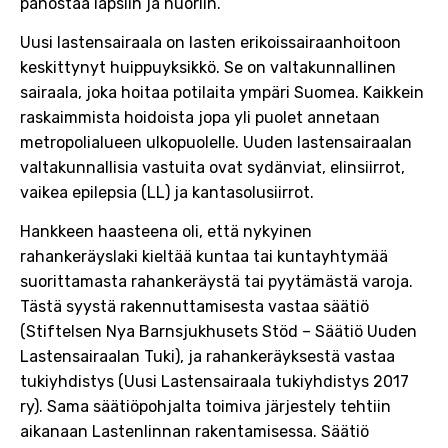
panostaa lapsiin ja nuoriin.
Uusi lastensairaala on lasten erikoissairaanhoitoon
keskittynyt huippuyksikkö. Se on valtakunnallinen
sairaala, joka hoitaa potilaita ympäri Suomea. Kaikkein
raskaimmista hoidoista jopa yli puolet annetaan
metropolialueen ulkopuolelle. Uuden lastensairaalan
valtakunnallisia vastuita ovat sydänviat, elinsiirrot,
vaikea epilepsia (LL) ja kantasolusiirrot.
Hankkeen haasteena oli, että nykyinen
rahankeräyslaki kieltää kuntaa tai kuntayhtymää
suorittamasta rahankeräystä tai pyytämästä varoja.
Tästä syystä rakennuttamisesta vastaa säätiö
(Stiftelsen Nya Barnsjukhusets Stöd – Säätiö Uuden
Lastensairaalan Tuki), ja rahankeräyksestä vastaa
tukiyhdistys (Uusi Lastensairaala tukiyhdistys 2017
ry). Sama säätiöpohjalta toimiva järjestely tehtiin
aikanaan Lastenlinnan rakentamisessa. Säätiö