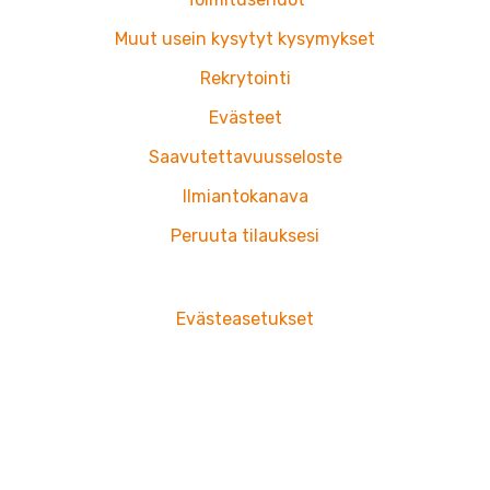
k
a
m
Muut usein kysytyt kysymykset
Rekrytointi
Evästeet
Saavutettavuusseloste
Ilmiantokanava
Peruuta tilauksesi
Evästeasetukset