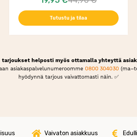
19,95 €
44,90 €
Tutustu ja tilaa
ki tarjoukset helposti myös ottamalla yhteyttä as
aan asiakaspalvelu­numeroomme
0800 304030
(ma–to
hyödynnä tarjous vaivattomasti näin. ✅
lisuus
Vaivaton asiakkuus
Edull