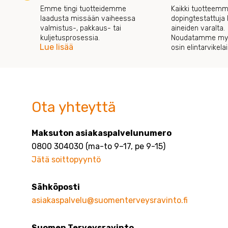
Emme tingi tuotteidemme
Kaikki tuotteemm
laadusta missään vaiheessa
dopingtestattuja k
valmistus-, pakkaus- tai
aineiden varalta.
kuljetusprosessia.
Noudatamme myö
Lue lisää
osin elintarvikel
Ota yhteyttä
Maksuton asiakaspalvelunumero
0800 304030 (ma-to 9–17, pe 9-15)
Jätä soittopyyntö
Sähköposti
asiakaspalvelu@suomenterveysravinto.fi
Suomen Terveysravinto