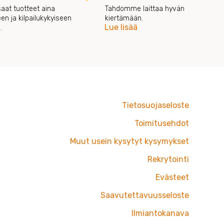
saat tuotteet aina
Tahdomme laittaa hyvän
een ja kilpailukykyiseen
kiertämään.
Lue lisää
.
Tietosuojaseloste
Toimitusehdot
Muut usein kysytyt kysymykset
Rekrytointi
Evästeet
Saavutettavuusseloste
Ilmiantokanava