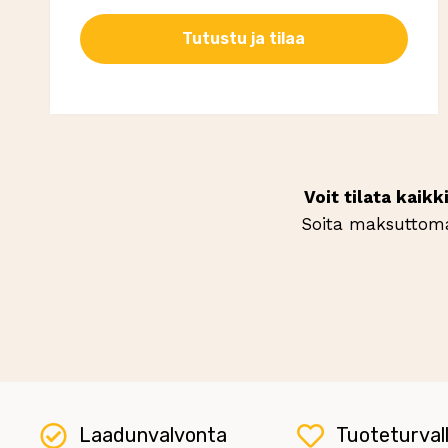
Tutustu ja tilaa
Voit tilata kaik
Soita maksuttom
Laadunvalvonta
Tuoteturval