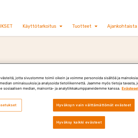
UKSET
Käyttötarkoitus
Tuotteet
Ajankohtaista
TARJOUKSET
ästeitä, jotta sivustomme toimii oikein ja voimme personoida sisältöä ja mainoksia,
median ominaisuuksia ja analysoida tietoliikennettä. Jaamme myös tietoja tavasta, jo
e sosiaalisen median, mainonta- ja analytiikkakumppaneidemme kanssa.
Evästese
asetukset
Hyväksyn vain välttämättömät evästeet
-55%
Hyväksy kaikki evästeet