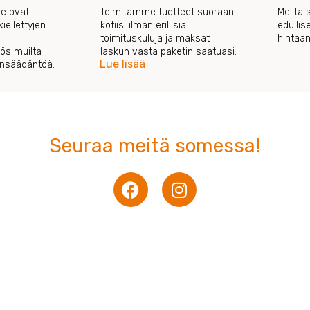
e ovat
Toimitamme tuotteet suoraan
Meiltä 
iellettyjen
kotiisi ilman erillisiä
edullis
toimituskuluja ja maksat
hintaan
s muilta
laskun vasta paketin saatuasi.
Lue lisää
ainsäädäntöä.
Seuraa meitä somessa!
F
I
a
n
c
s
e
t
b
a
o
g
o
r
k
a