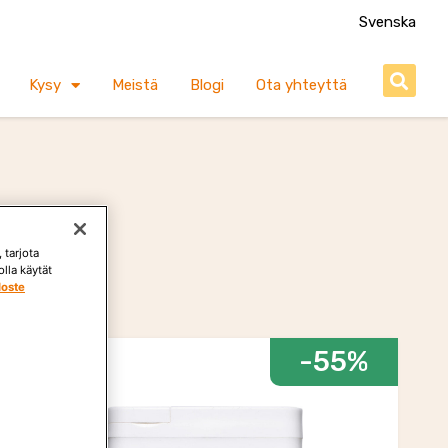
Svenska
S
Kysy
Meistä
Blogi
Ota yhteyttä
 tarjota
lla käytät
loste
-55%