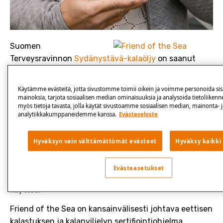
Suomen
Terveysravinnon
Sydänystävä-kalaöljy
on saanut
Friend of the Sea -sertifikaatin, joka takaa, että
valmistuksessa käytetyt kalat on kalastettu eettisesti
Käytämme evästeitä, jotta sivustomme toimii oikein ja voimme personoida sisä
ja kestävän kehityksen mukaisesti.
mainoksia, tarjota sosiaalisen median ominaisuuksia ja analysoida tietoliiken
myös tietoja tavasta, jolla käytät sivustoamme sosiaalisen median, mainonta- j
analytiikkakumppaneidemme kanssa.
Evästeseloste
Suomen Terveysravinto on aloittanut tänä vuonna
yhteistyön Friend of the Sea -järjestön kanssa.
Friend of the Sea on voittoa tavoittelematon järjestö,
Hyväksyn vain välttämättömät evästeet
Hyväksy kaikki
joka edistää kestävää kalastusta ja pyrkii
minimoimaan kalastuksen vaikutusta ekosysteemiin
Evästeasetukset
ja edistää selektiivisten kalastusmenetelmien
käyttöä.
Friend of the Sea on kansainvälisesti johtava eettisen
kalastuksen ja kalanviljelyn sertifiointiohjelma.