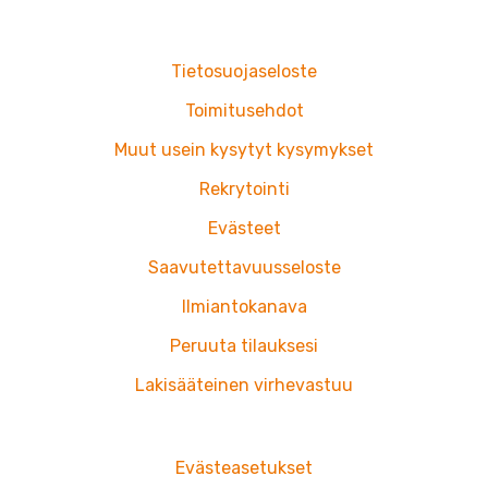
e
t
b
a
o
g
Tietosuojaseloste
o
r
k
a
Toimitusehdot
m
Muut usein kysytyt kysymykset
Rekrytointi
Evästeet
Saavutettavuusseloste
Ilmiantokanava
Peruuta tilauksesi
Lakisääteinen virhevastuu
Evästeasetukset