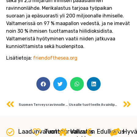
sekä yli 2,5 miljardin ihmisen pääasiallinen
ravinnonlähde. Merikalastus tarjoaa työpaikan
suoraan ja epäsuorasti yli 200 miljoonalle ihmiselle.
Valtamerissä on 97 % maapallon vedestä, ja ne imevät
noin 30 % ihmisen tuottamasta hiilidioksidista.
Valtameristä hyötyminen vaatii niiden jatkuvaa
kunnioittamista sekä huolenpitoa.
Lisätietoja:
friendofthesea.org
Prev
N
Suomen Terveysravinnolle Design from Finland -merkki
Usealle tuotteelle Avainlippu-merkki
Laadunvalvonta
Tuoteturvallisuus
Vaivaton
Edullisuus
Hyvä