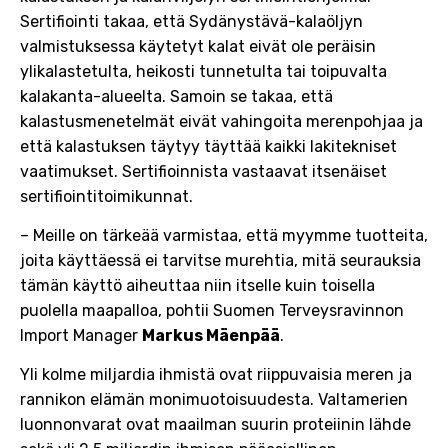
Sertifiointi takaa, että Sydänystävä-kalaöljyn
valmistuksessa käytetyt kalat eivät ole peräisin
ylikalastetulta, heikosti tunnetulta tai toipuvalta
kalakanta-alueelta. Samoin se takaa, että
kalastusmenetelmät eivät vahingoita merenpohjaa ja
että kalastuksen täytyy täyttää kaikki lakitekniset
vaatimukset. Sertifioinnista vastaavat itsenäiset
sertifiointitoimikunnat.
– Meille on tärkeää varmistaa, että myymme tuotteita,
joita käyttäessä ei tarvitse murehtia, mitä seurauksia
tämän käyttö aiheuttaa niin itselle kuin toisella
puolella maapalloa, pohtii Suomen Terveysravinnon
Import Manager
Markus Mäenpää
.
Yli kolme miljardia ihmistä ovat riippuvaisia meren ja
rannikon elämän monimuotoisuudesta. Valtamerien
luonnonvarat ovat maailman suurin proteiinin lähde