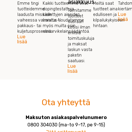
asiakkuus
Emme tingi
Kaikki tuotteemme ovat
Meiltä saat
Tahdom
tuotteidemme
dopingtestattuja
tuotteet aina
kiertä
Toimitamme
Lue
laadusta missään
kiellettyjen aineiden
edulliseen ja
tuotteet
lisää
vaiheessa valmistus-,
varalta. Noudatamme
kilpailukykyiseen
suoraan
pakkaus- tai
myös muilta osin
hintaan.
kotiisi ilman
kuljetusprosessia.
elintarvikelainsäädäntöä.
erillisiä
Lue
toimituskuluja
lisää
ja maksat
laskun vasta
paketin
saatuasi.
Lue
lisää
Ota yhteyttä
Maksuton asiakaspalvelunumero
0800 304030 (ma-to 9–17, pe 9-15)