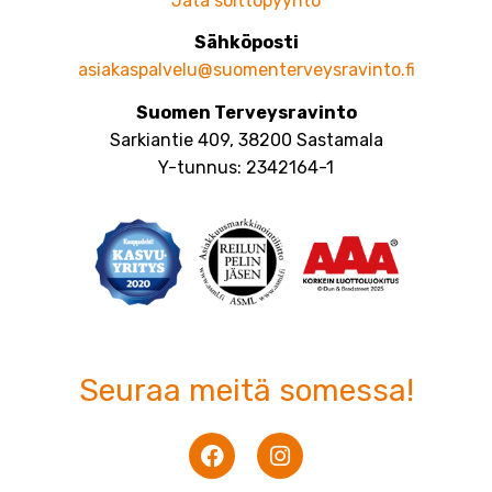
Jätä soittopyyntö
Sähköposti
asiakaspalvelu@suomenterveysravinto.fi
Suomen Terveysravinto
Sarkiantie 409, 38200 Sastamala
Y-tunnus: 2342164-1
Seuraa meitä somessa!
F
I
a
n
c
s