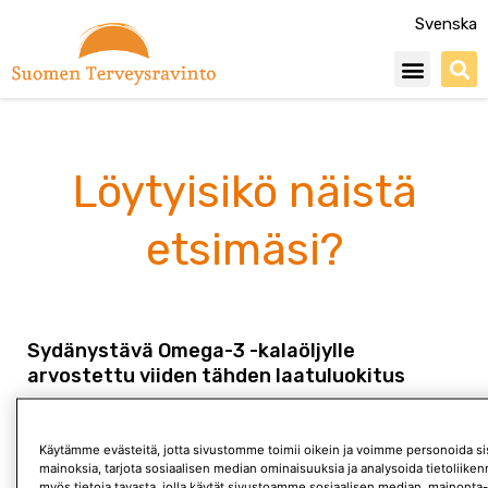
Siirry
Svenska
sisältöön
Menu
Löytyisikö näistä
etsimäsi?
Sydänystävä Omega-3 -kalaöljylle
arvostettu viiden tähden laatuluokitus
Markkinoilla myytävillä kalaöljyillä on merkittäviä laatueroja.
Yleensä kuluttaja on ollut niiden valinnassa silti lähinnä
Käytämme evästeitä, jotta sivustomme toimii oikein ja voimme personoida sis
brändimielikuvien ja mainospuheiden varassa. Kuluttaja voi
mainoksia, tarjota sosiaalisen median ominaisuuksia ja analysoida tietoliik
myös aistinvaraisesti arvioida kalaöljyn hajua
myös tietoja tavasta, jolla käytät sivustoamme sosiaalisen median, mainonta-