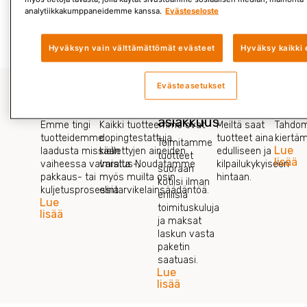
analytiikkakumppaneidemme kanssa.
Evästeseloste
Lue lisää »
Hyväksyn vain välttämättömät evästeet
Hyväksy kaikki 
Evästeasetukset
Laadunvalvonta
Tuoteturvallisuus
Vaivaton
Edullisuus
Hyvä
asiakkuus
Emme tingi
Kaikki tuotteemme ovat
Meiltä saat
Tahdom
tuotteidemme
dopingtestattuja
tuotteet aina
kiertä
Toimitamme
Lue
laadusta missään
kiellettyjen aineiden
edulliseen ja
tuotteet
lisää
vaiheessa valmistus-,
varalta. Noudatamme
kilpailukykyiseen
suoraan
pakkaus- tai
myös muilta osin
hintaan.
kotiisi ilman
kuljetusprosessia.
elintarvikelainsäädäntöä.
erillisiä
Lue
toimituskuluja
lisää
ja maksat
laskun vasta
paketin
saatuasi.
Lue
lisää