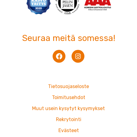
Seuraa meitä somessa!
F
I
a
n
c
s
e
t
b
a
o
g
Tietosuojaseloste
o
r
k
a
Toimitusehdot
m
Muut usein kysytyt kysymykset
Rekrytointi
Evästeet