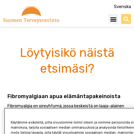
Siirry
Svenska
sisältöön
Menu
Löytyisikö näistä
etsimäsi?
Fibromyalgiaan apua elämäntapakeinoista
Fibromyalgia on oireyhtymä, jossa keskeistä on laaja-alainen
krooninen kipu. Muina oireina on usein myös uupumusta,
unihäiriöitä ja aivosumua sekä muita mielialaan liittyviä
Käytämme evästeitä, jotta sivustomme toimii oikein ja voimme personoida sis
oireita. Fibromyalgiaa sairastaa
mainoksia, tarjota sosiaalisen median ominaisuuksia ja analysoida tietoliik
myös tietoja tavasta, jolla käytät sivustoamme sosiaalisen median, mainonta-