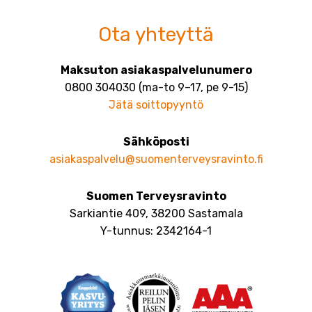
Ota yhteyttä
Maksuton asiakaspalvelunumero
0800 304030 (ma-to 9–17, pe 9-15)
Jätä soittopyyntö
Sähköposti
asiakaspalvelu@suomenterveysravinto.fi
Suomen Terveysravinto
Sarkiantie 409, 38200 Sastamala
Y-tunnus: 2342164-1