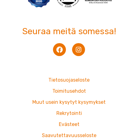
Seuraa meitä somessa!
F
I
a
n
c
s
e
t
b
a
o
g
Tietosuojaseloste
o
r
k
a
Toimitusehdot
m
Muut usein kysytyt kysymykset
Rekrytointi
Evästeet
Saavutettavuusseloste