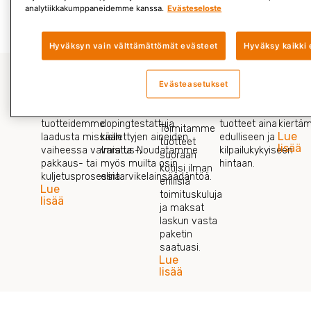
Lue lisää »
analytiikkakumppaneidemme kanssa.
Evästeseloste
Hyväksyn vain välttämättömät evästeet
Hyväksy kaikki 
Evästeasetukset
Laadunvalvonta
Tuoteturvallisuus
Vaivaton
Edullisuus
Hyvä
asiakkuus
Emme tingi
Kaikki tuotteemme ovat
Meiltä saat
Tahdom
tuotteidemme
dopingtestattuja
tuotteet aina
kiertä
Toimitamme
Lue
laadusta missään
kiellettyjen aineiden
edulliseen ja
tuotteet
lisää
vaiheessa valmistus-,
varalta. Noudatamme
kilpailukykyiseen
suoraan
pakkaus- tai
myös muilta osin
hintaan.
kotiisi ilman
kuljetusprosessia.
elintarvikelainsäädäntöä.
erillisiä
Lue
toimituskuluja
lisää
ja maksat
laskun vasta
paketin
saatuasi.
Lue
lisää