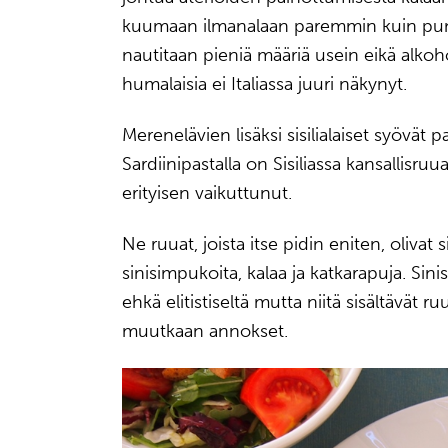
kuumaan ilmanalaan paremmin kuin punavii
nautitaan pieniä määriä usein eikä alkohol
humalaisia ei Italiassa juuri näkynyt.
Merenelävien lisäksi sisilialaiset syövät 
Sardiinipastalla on Sisiliassa kansallisru
erityisen vaikuttunut.
Ne ruuat, joista itse pidin eniten, olivat 
sinisimpukoita, kalaa ja katkarapuja. Si
ehkä elitistiseltä mutta niitä sisältävät ru
muutkaan annokset.