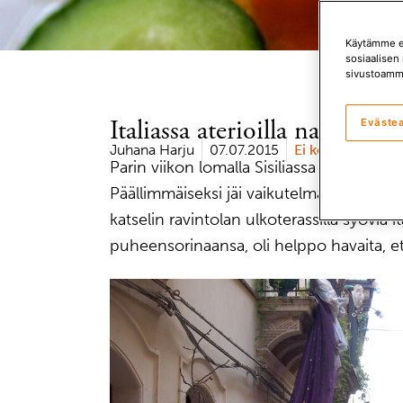
Käytämme ev
sosiaalisen 
sivustoamm
Italiassa aterioilla nautitaa
Eväste
Juhana Harju
07.07.2015
Ei kommentteja
Parin viikon lomalla Sisiliassa oli mielenk
Päällimmäiseksi jäi vaikutelma, että siellä
katselin ravintolan ulkoterassilla syöviä it
puheensorinaansa, oli helppo havaita, et