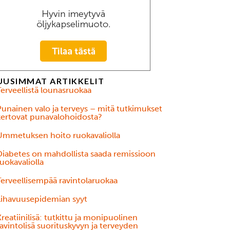
UUSIMMAT ARTIKKELIT
Terveellistä lounasruokaa
Punainen valo ja terveys – mitä tutkimukset
kertovat punavalohoidosta?
Ummetuksen hoito ruokavaliolla
Diabetes on mahdollista saada remissioon
uokavaliolla
Terveellisempää ravintolaruokaa
Lihavuusepidemian syyt
reatiinilisä: tutkittu ja monipuolinen
avintolisä suorituskyvyn ja terveyden