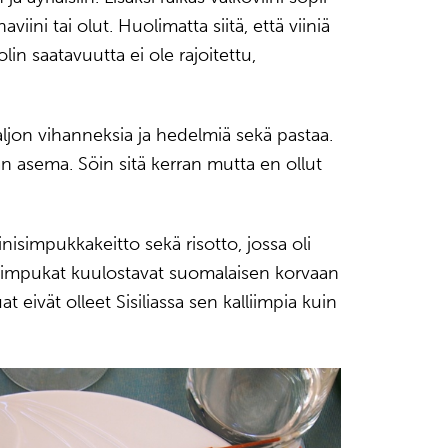
ni tai olut. Huolimatta siitä, että viiniä
in saatavuutta ei ole rajoitettu,
paljon vihanneksia ja hedelmiä sekä pastaa.
uan asema. Söin sitä kerran mutta en ollut
sinisimpukkakeitto sekä risotto, jossa oli
nisimpukat kuulostavat suomalaisen korvaan
uat eivät olleet Sisiliassa sen kalliimpia kuin