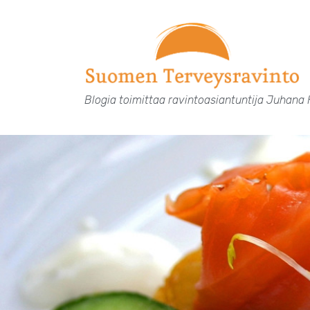
Siirry
sisältöön
Blogia toimittaa ravintoasiantuntija Juhana 