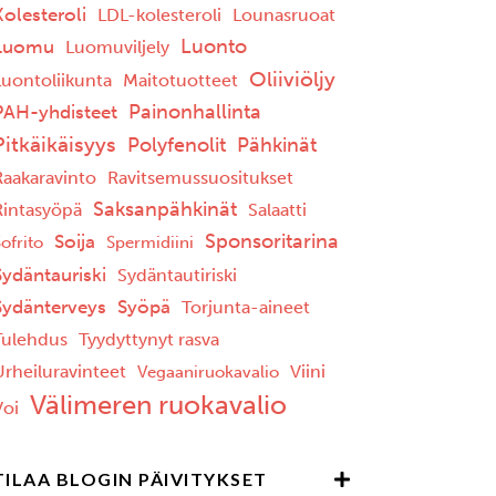
Kolesteroli
LDL-kolesteroli
Lounasruoat
Luonto
Luomu
Luomuviljely
Oliiviöljy
Luontoliikunta
Maitotuotteet
Painonhallinta
PAH-yhdisteet
Pitkäikäisyys
Polyfenolit
Pähkinät
Raakaravinto
Ravitsemussuositukset
Saksanpähkinät
Rintasyöpä
Salaatti
Sponsoritarina
Soija
ofrito
Spermidiini
Sydäntauriski
Sydäntautiriski
Sydänterveys
Syöpä
Torjunta-aineet
Tulehdus
Tyydyttynyt rasva
Urheiluravinteet
Viini
Vegaaniruokavalio
Välimeren ruokavalio
Voi
TILAA BLOGIN PÄIVITYKSET