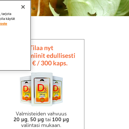
 tarjota
lla käytät
loste