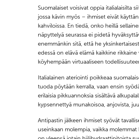
Suomalaiset voisivat oppia italialaisilta s
jossa kävin myös – ihmiset eivät käyttäne
kahviloissa. En tiedä, onko heillä sellain
näpyttelyä seurassa ei pidetä hyväksyttä
enemmänkin sitä, että he yksinkertaises
edessä on elävä elämä kaikkine rikkaine 
köyhempään virtuaaliseen todellisuutee
Italialainen ateriointi poikkeaa suomalais
tuoda pöytään kerralla, vaan ensin syö
erilaisia pikkuannoksia sisältävä alkupala
kypsennettyä munakoisoa, anjovista, juust
Antipastin jälkeen ihmiset syövät tavallis
useinkaan molempia, vaikka molemmat k
on yleensä jotain hiilihydraattipitoista r