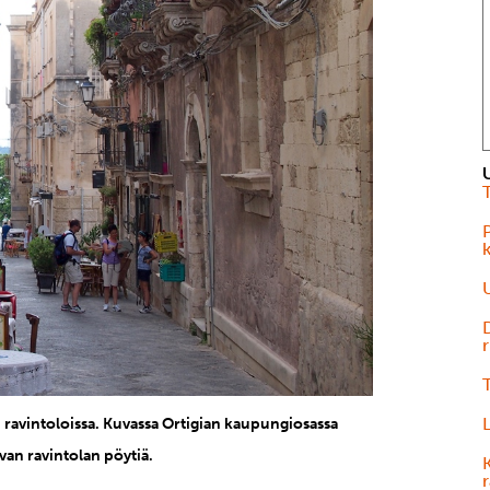
r
en ravintoloissa. Kuvassa Ortigian kaupungiosassa
evan ravintolan pöytiä.
K
r