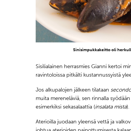
Sinisimpukkakeitto oli herkul
Sisilialainen herrasmies Gianni kertoi m
ravintoloissa pitkälti kustannussyistä yl
Jos alkupalojen jälkeen tilataan
second
muita mereneläviä, sen rinnalla syödään u
esimerkiksi sekasalaattia (
insalata mista
).
Aterioilla juodaan yleensä vettä ja valkov
johtua aterioiden painottumisesta kalaan ja