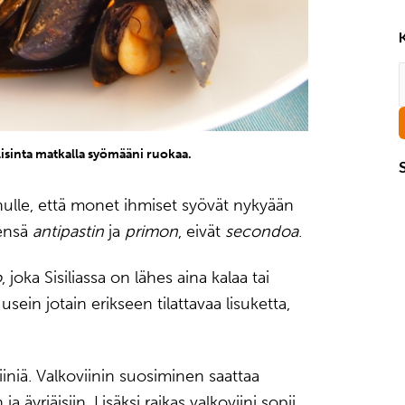
lisinta matkalla syömääni ruokaa.
inulle, että monet ihmiset syövät nykyään
eensä
antipastin
ja
primon
, eivät
secondoa
.
o
, joka Sisiliassa on lähes aina kalaa tai
sein jotain erikseen tilattavaa lisuketta,
iiniä. Valkoviinin suosiminen saattaa
 äyriäisiin. Lisäksi raikas valkoviini sopii