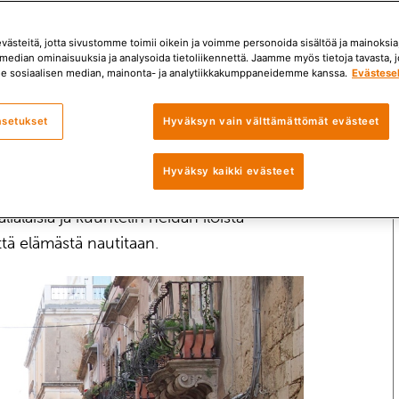
ästeitä, jotta sivustomme toimii oikein ja voimme personoida sisältöä ja mainoksia,
median ominaisuuksia ja analysoida tietoliikennettä. Jaamme myös tietoja tavasta, jo
e sosiaalisen median, mainonta- ja analytiikkakumppaneidemme kanssa.
Evästese
n muiden seurasta
asetukset
Hyväksyn vain välttämättömät evästeet
iintoista tarkkailla sikäläistä elämänmenoa.
Hyväksy kaikki evästeet
 ihmisillä on elämäntaitoa. Kun iltaisin
alialaisia ja kuuntelin heidän iloista
tä elämästä nautitaan.