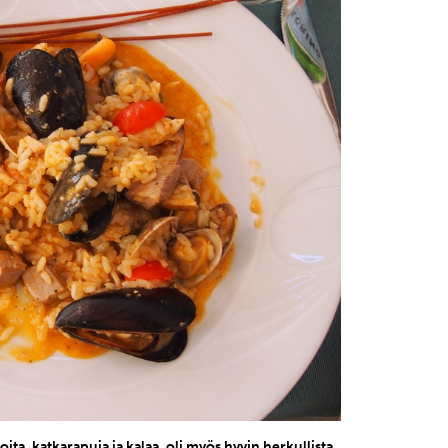
oita, katkarapuja ja kalaa, oli myös hyvin herkullista.