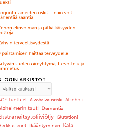
ueksi
orjunta-aineiden riskit – näin voit
vähentää saantia
Kehon elinvoiman ja pitkäikäisyyden
mittoja
ahvin terveellisyydestä
 paistamisen haittaa terveydelle
Ärtyvän suolen oireyhtymä, turvottelu ja
ummetus
BLOGIN ARKISTOT
AGE-tuotteet
Alkoholi
Aivohalvausriski
Alzheimerin tauti
Dementia
Ekstraneitsytoliiviöljy
Glutationi
Kala
Ikääntyminen
Herkkusienet