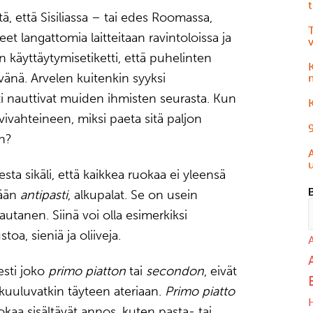
t
iitä, että Sisiliassa – tai edes Roomassa,
T
et langattomia laitteitaan ravintoloissa ja
en käyttäytymisetiketti, että puhelinten
vänä. Arvelen kuitenkin syyksi
ti nauttivat muiden ihmisten seurasta. Kun
K
vivahteineen, miksi paeta sitä paljon
9
n?
esta sikäli, että kaikkea ruokaa ei yleensä
dään
antipasti
, alkupalat. Se on usein
lautanen. Siinä voi olla esimerkiksi
oa, sieniä ja oliiveja.
esti joko
primo piatton
tai
secondon
, eivät
uuluvatkin täyteen ateriaan.
Primo piatto
uokaa sisältävät annos, kuten pasta- tai