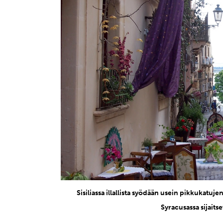
Sisiliassa illallista syödään usein pikkukatuj
Syracusassa sijaits