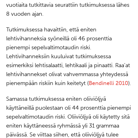
vuotiaita tutkittavia seurattiin tutkimuksessa lähes
8 vuoden ajan.
Tutkimuksessa havaittiin, että eniten
lehtivihanneksia syöneillä oli 46 prosenttia
pienempi sepelvaltimotaudin riski.
Lehtivihanneksiin kuuluivat tutkimuksessa
esimerkiksi lehtisalaatti, lehtikaali ja pinaatti. Raa’at
lehtivihannekset olivat vahvemmassa yhteydessä
pienempään riskiin kuin keitetyt (
Bendinelli 2010
).
Samassa tutkimuksessa eniten oliiviöljyä
käyttäneillä puolestaan oli 44 prosenttia pienempi
sepelvaltimotaudin riski. Oliiviöljyä oli käytetty sitä
eniten käyttäneessä ryhmässä yli 31 grammaa
päivässä. Se viittaa siihen, että oliiviöljyä tulee