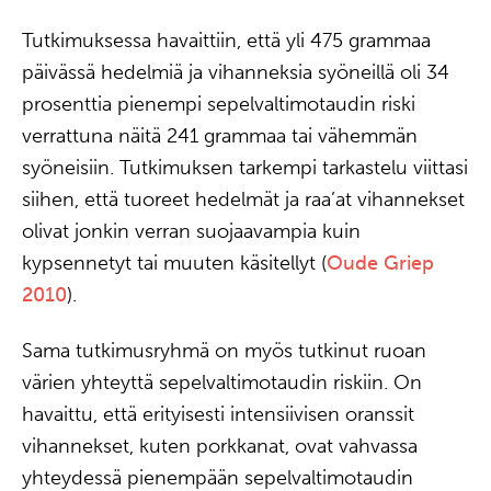
Tutkimuksessa havaittiin, että yli 475 grammaa
päivässä hedelmiä ja vihanneksia syöneillä oli 34
prosenttia pienempi sepelvaltimotaudin riski
verrattuna näitä 241 grammaa tai vähemmän
syöneisiin. Tutkimuksen tarkempi tarkastelu viittasi
siihen, että tuoreet hedelmät ja raa’at vihannekset
olivat jonkin verran suojaavampia kuin
kypsennetyt tai muuten käsitellyt (
Oude Griep
2010
).
Sama tutkimusryhmä on myös tutkinut ruoan
värien yhteyttä sepelvaltimotaudin riskiin. On
havaittu, että erityisesti intensiivisen oranssit
vihannekset, kuten porkkanat, ovat vahvassa
yhteydessä pienempään sepelvaltimotaudin