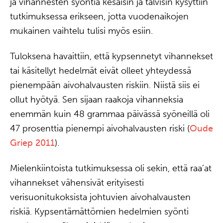
ja vihannesten syöntiä kesäisin ja talvisin kysyttiin
tutkimuksessa erikseen, jotta vuodenaikojen
mukainen vaihtelu tulisi myös esiin.
Tuloksena havaittiin, että kypsennetyt vihannekset
tai käsitellyt hedelmät eivät olleet yhteydessä
pienempään aivohalvausten riskiin. Niistä siis ei
ollut hyötyä. Sen sijaan raakoja vihanneksia
enemmän kuin 48 grammaa päivässä syöneillä oli
47 prosenttia pienempi aivohalvausten riski (
Oude
Griep 2011
).
Mielenkiintoista tutkimuksessa oli sekin, että raa’at
vihannekset vähensivät erityisesti
verisuonitukoksista johtuvien aivohalvausten
riskiä. Kypsentämättömien hedelmien syönti