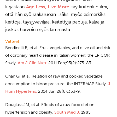
kirjastaan
Age Less, Live More
käy kuitenkin ilmi,
että hän syö raakaruoan lisäksi myös esimerkiksi
keittoja, täysjyväviljaa, keitettyjä papuja, kalaa ja
joskus harvoin myös lammasta.
Viitteet:
Bendinelli B, et al. Fruit, vegetables, and olive oil and risk
of coronary heart disease in Italian women: the EPICOR
Study.
Am J Clin Nutr.
2011 Feb;93(2):275-83.
Chan Q, et al. Relation of raw and cooked vegetable
consumption to blood pressure: the INTERMAP Study.
J
Hum Hypertens.
2014 Jun;28(6):353-9.
Douglass JM, et al. Effects of a raw food diet on
hypertension and obesity.
South Med J.
1985