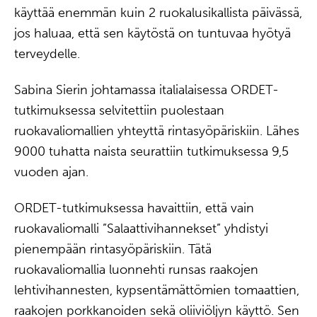
käyttää enemmän kuin 2 ruokalusikallista päivässä,
jos haluaa, että sen käytöstä on tuntuvaa hyötyä
terveydelle.
Sabina Sierin johtamassa italialaisessa ORDET-
tutkimuksessa selvitettiin puolestaan
ruokavaliomallien yhteyttä rintasyöpäriskiin. Lähes
9000 tuhatta naista seurattiin tutkimuksessa 9,5
vuoden ajan.
ORDET-tutkimuksessa havaittiin, että vain
ruokavaliomalli ”Salaattivihannekset” yhdistyi
pienempään rintasyöpäriskiin. Tätä
ruokavaliomallia luonnehti runsas raakojen
lehtivihannesten, kypsentämättömien tomaattien,
raakojen porkkanoiden sekä oliiviöljyn käyttö. Sen