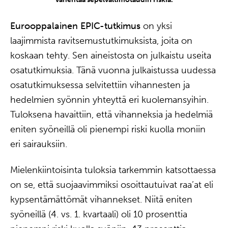
Eurooppalainen EPIC-tutkimus
on yksi
laajimmista ravitsemustutkimuksista, joita on
koskaan tehty. Sen aineistosta on julkaistu useita
osatutkimuksia. Tänä vuonna julkaistussa uudessa
osatutkimuksessa selvitettiin vihannesten ja
hedelmien syönnin yhteyttä eri kuolemansyihin.
Tuloksena havaittiin, että vihanneksia ja hedelmiä
eniten syöneillä oli pienempi riski kuolla moniin
eri sairauksiin.
Mielenkiintoisinta tuloksia tarkemmin katsottaessa
on se, että suojaavimmiksi osoittautuivat raa’at eli
kypsentämättömät vihannekset. Niitä eniten
syöneillä (4. vs. 1. kvartaali) oli 10 prosenttia