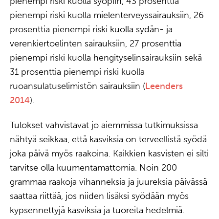
pienempi riski kuolla syöpiin, 43 prosenttia
pienempi riski kuolla mielenterveyssairauksiin, 26
prosenttia pienempi riski kuolla sydän- ja
verenkiertoelinten sairauksiin, 27 prosenttia
pienempi riski kuolla hengityselinsairauksiin sekä
31 prosenttia pienempi riski kuolla
ruoansulatuselimistön sairauksiin (
Leenders
2014
).
Tulokset vahvistavat jo aiemmissa tutkimuksissa
nähtyä seikkaa, että kasviksia on terveellistä syödä
joka päivä myös raakoina. Kaikkien kasvisten ei silti
tarvitse olla kuumentamattomia. Noin 200
grammaa raakoja vihanneksia ja juureksia päivässä
saattaa riittää, jos niiden lisäksi syödään myös
kypsennettyjä kasviksia ja tuoreita hedelmiä.