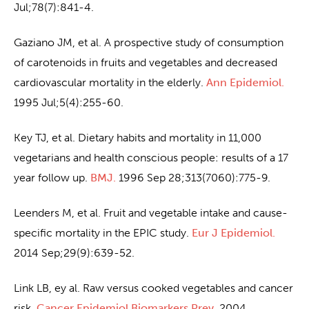
Jul;78(7):841-4.
Gaziano JM, et al. A prospective study of consumption
of carotenoids in fruits and vegetables and decreased
cardiovascular mortality in the elderly.
Ann Epidemiol.
1995 Jul;5(4):255-60.
Key TJ, et al. Dietary habits and mortality in 11,000
vegetarians and health conscious people: results of a 17
year follow up.
BMJ.
1996 Sep 28;313(7060):775-9.
Leenders M, et al. Fruit and vegetable intake and cause-
specific mortality in the EPIC study.
Eur J Epidemiol.
2014 Sep;29(9):639-52.
Link LB, ey al. Raw versus cooked vegetables and cancer
risk.
Cancer Epidemiol Biomarkers Prev.
2004