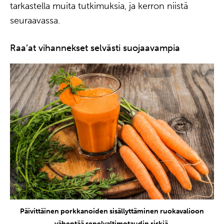
tarkastella muita tutkimuksia, ja kerron niistä
seuraavassa.
Raa’at vihannekset selvästi suojaavampia
Päivittäinen porkkanoiden sisällyttäminen ruokavalioon
vähentää sepelvaltimotaudin riskiä.