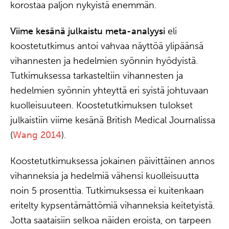
korostaa paljon nykyistä enemmän.
Viime kesänä julkaistu meta-analyysi
eli
koostetutkimus antoi vahvaa näyttöä ylipäänsä
vihannesten ja hedelmien syönnin hyödyistä.
Tutkimuksessa tarkasteltiin vihannesten ja
hedelmien syönnin yhteyttä eri syistä johtuvaan
kuolleisuuteen. Koostetutkimuksen tulokset
julkaistiin viime kesänä British Medical Journalissa
(
Wang 2014
).
Koostetutkimuksessa jokainen päivittäinen annos
vihanneksia ja hedelmiä vähensi kuolleisuutta
noin 5 prosenttia. Tutkimuksessa ei kuitenkaan
eritelty kypsentämättömiä vihanneksia keitetyistä.
Jotta saataisiin selkoa näiden eroista, on tarpeen