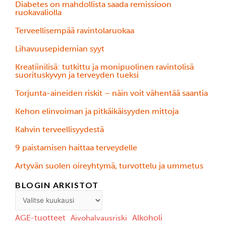
Diabetes on mahdollista saada remissioon
ruokavaliolla
Terveellisempää ravintolaruokaa
Lihavuusepidemian syyt
Kreatiinilisä: tutkittu ja monipuolinen ravintolisä
suorituskyvyn ja terveyden tueksi
Torjunta-aineiden riskit – näin voit vähentää saantia
Kehon elinvoiman ja pitkäikäisyyden mittoja
Kahvin terveellisyydestä
9 paistamisen haittaa terveydelle
Ärtyvän suolen oireyhtymä, turvottelu ja ummetus
BLOGIN ARKISTOT
AGE-tuotteet
Alkoholi
Aivohalvausriski