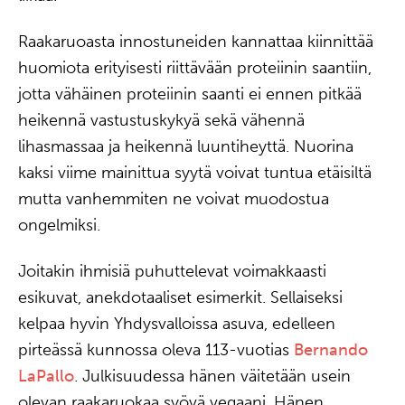
Raakaruoasta innostuneiden kannattaa kiinnittää
huomiota erityisesti riittävään proteiinin saantiin,
jotta vähäinen proteiinin saanti ei ennen pitkää
heikennä vastustuskykyä sekä vähennä
lihasmassaa ja heikennä luuntiheyttä. Nuorina
kaksi viime mainittua syytä voivat tuntua etäisiltä
mutta vanhemmiten ne voivat muodostua
ongelmiksi.
Joitakin ihmisiä puhuttelevat voimakkaasti
esikuvat, anekdotaaliset esimerkit. Sellaiseksi
kelpaa hyvin Yhdysvalloissa asuva, edelleen
pirteässä kunnossa oleva 113-vuotias
Bernando
LaPallo
. Julkisuudessa hänen väitetään usein
olevan raakaruokaa syövä vegaani. Hänen