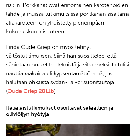
riskiin. Porkkanat ovat erinomainen karotenoidien
lähde ja muissa tutkimuksissa porkkanan sisältämä
alfakaroteeni on yhdistetty pienempään
kokonaiskuolleisuuteen.
Linda Oude Griep on myös tehnyt
väitöstutkimuksen. Siinä hän suosittelee, että
vähintään puolet hedelmistä ja vihanneksista tulisi
nauttia raakoina eli kypsentämättöminä, jos
halutaan ehkäistä sydän- ja verisuonitauteja
(
Oude Griep 2011b
).
Italialaistutkimukset osoittavat salaattien ja
oliiviöljyn hyötyjä