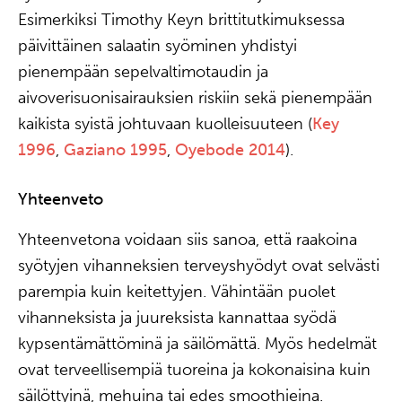
Esimerkiksi Timothy Keyn brittitutkimuksessa
päivittäinen salaatin syöminen yhdistyi
pienempään sepelvaltimotaudin ja
aivoverisuonisairauksien riskiin sekä pienempään
kaikista syistä johtuvaan kuolleisuuteen (
Key
1996
,
Gaziano 1995
,
Oyebode 2014
).
Yhteenveto
Yhteenvetona voidaan siis sanoa, että raakoina
syötyjen vihanneksien terveyshyödyt ovat selvästi
parempia kuin keitettyjen. Vähintään puolet
vihanneksista ja juureksista kannattaa syödä
kypsentämättöminä ja säilömättä. Myös hedelmät
ovat terveellisempiä tuoreina ja kokonaisina kuin
säilöttyinä, mehuina tai edes smoothieina.