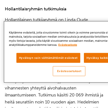
Hollantilaisryhmän tutkimuksia
Hollantilainen tutkijaryhmä on Linda Oude
Griepin johdolla tehnyt mielenkiintoista
Käytämme evästeitä, jotta sivustomme toimii oikein ja voimme personoida sis
epidemiologista tutkimusta. Tutkimuksissa on
mainoksia, tarjota sosiaalisen median ominaisuuksia ja analysoida tietoliik
selvitetty esimerkiksi kasvisten ja hedelmien
myös tietoja tavasta, jolla käytät sivustoamme sosiaalisen median, mainonta-
analytiikkakumppaneidemme kanssa.
Evästeseloste
kirkkaiden värien, laajan kirjon ja sekä
kypsentämisen vaikutusta sydäntautiriskiin ja
Hyväksyn vain välttämättömät evästeet
Hyväksy kaikk
aivohalvauksiin.
Evästeasetukset
Vuonna 2011 julkaistussa tutkimuksessa tutkittiin
raakojen ja toisaalta käsiteltyjen hedelmien ja
vihannesten yhteyttä aivohalvausten
ilmaantumiseen. Tutkimus käsitti 20 069 ihmistä ja
heitä seurattiin noin 10 vuoden ajan. Hedelmien