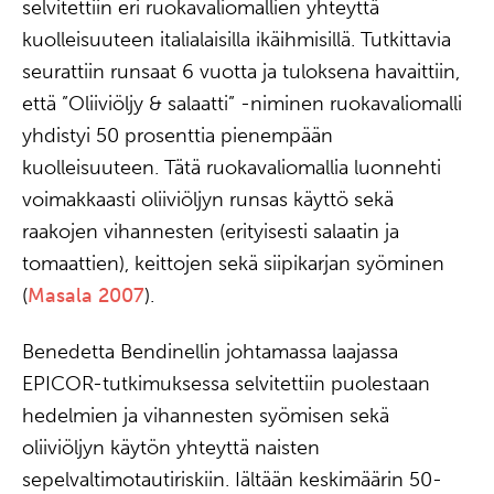
selvitettiin eri ruokavaliomallien yhteyttä
kuolleisuuteen italialaisilla ikäihmisillä. Tutkittavia
seurattiin runsaat 6 vuotta ja tuloksena havaittiin,
että ”Oliiviöljy & salaatti” -niminen ruokavaliomalli
yhdistyi 50 prosenttia pienempään
kuolleisuuteen. Tätä ruokavaliomallia luonnehti
voimakkaasti oliiviöljyn runsas käyttö sekä
raakojen vihannesten (erityisesti salaatin ja
tomaattien), keittojen sekä siipikarjan syöminen
(
Masala 2007
).
Benedetta Bendinellin johtamassa laajassa
EPICOR-tutkimuksessa selvitettiin puolestaan
hedelmien ja vihannesten syömisen sekä
oliiviöljyn käytön yhteyttä naisten
sepelvaltimotautiriskiin. Iältään keskimäärin 50-