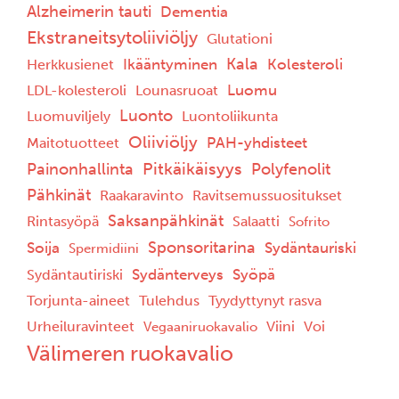
Alzheimerin tauti
Dementia
Ekstraneitsytoliiviöljy
Glutationi
Kala
Ikääntyminen
Kolesteroli
Herkkusienet
Luomu
LDL-kolesteroli
Lounasruoat
Luonto
Luomuviljely
Luontoliikunta
Oliiviöljy
PAH-yhdisteet
Maitotuotteet
Pitkäikäisyys
Painonhallinta
Polyfenolit
Pähkinät
Raakaravinto
Ravitsemussuositukset
Saksanpähkinät
Rintasyöpä
Salaatti
Sofrito
Sponsoritarina
Soija
Sydäntauriski
Spermidiini
Sydänterveys
Syöpä
Sydäntautiriski
Torjunta-aineet
Tulehdus
Tyydyttynyt rasva
Urheiluravinteet
Viini
Voi
Vegaaniruokavalio
Välimeren ruokavalio