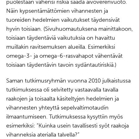
puolestaan vähensi riskiä saada aivoverenvuoto.
Näin kypsentämättömien vihannesten ja
tuoreiden hedelmien vaikutukset täydensivät
hyvin toisiaan. (Sivuhuomautuksena mainittakoon,
toisiaan täydentäviä vaikutuksia on havaittu
muillakin ravitsemuksen alueilla. Esimerkiksi
omega-3- ja omega-6-rasvahapot vähentävät
toisiaan täydentävin tavoin sydäntautiriskiä.)
Saman tutkimusryhmän vuonna 2010 julkaistussa
tutkimuksessa oli selvitetty vastaavalla tavalla
raakojen ja toisaalta käsiteltyjen hedelmien ja
vihannesten yhteyttä sepelvaltimotaudin
ilmaantumiseen. Tutkimuksessa kysyttiin myös
esimerkiksi: ”Kuinka usein tavallisesti syöt raakoja
vihanneksia aterialla talvella?”