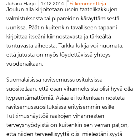
Juhana Harju
17.12.2014
Ei kommentteja
Joulun alla kirjoitetaan usein taatelikakkujen
valmistuksesta tai pipareiden käräyttämisestä
uunissa. Päätin kuitenkin tavalliseen tapaani
kirjoittaa itseäni kiinnostavasta ja tärkeältä
tuntuvasta aiheesta. Tarkka lukija voi huomata,
että jutusta on myös löydettävissä yhteys
vuodenaikaan.
Suomalaisissa ravitsemussuosituksissa
suositellaan, että osan vihanneksista olisi hyvä olla
kypsentämättömiä. Asiaa ei kuitenkaan nosteta
ravitsemussuosituksissa erityisemmin esille.
Tutkimusnäyttöä raakojen vihannesten
terveyshyödyistä on kuitenkin sen verran paljon,
että niiden terveellisyyttä olisi mielestäni syytä