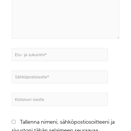
Etu-
ja
sukunimi*
Sähköpostiosoite*
Kotisivun
osoite
Tallenna nimeni, sähköpostiosoitteeni ja
sivustoni tähän selaimeen seuraavaa