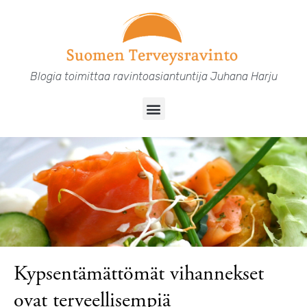
Siirry
sisältöön
Blogia toimittaa ravintoasiantuntija Juhana Harju
Menu
Kypsentämättömät vihannekset
ovat terveellisempiä