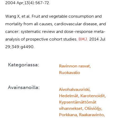
2004 Apr;13(4):567-72.
Wang X, et al. Fruit and vegetable consumption and
mortality from all causes, cardiovascular disease, and
cancer: systematic review and dose-response meta-
analysis of prospective cohort studies.
BMJ.
2014 Jul
29;349:g4490.
Kategoriassa:
Ravinnon rasvat
,
Ruokavalio
Avainsanoilla:
Aivohalvausriski
,
Hedelmät
,
Karotenoidit
,
Kypsentämättömät
vihannekset
,
Oliiviöljy
,
Porkkana
,
Raakaravinto
,