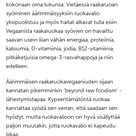
kokonaan oma lukunsa. Vietäessä raakaruoan
syöminen äärimmäisyyksiin ruokavalio
yksipuolistuu ja myös haitat alkavat tulla esiin.
Vegaanista raakaruokaa syövien on havaittu
saavan usein liian vähän energiaa, proteiinia,
kalsiumia, D-vitamiinia, jodia, B12-vitamiinia,
pitkäketjuisia omega-3-rasvahappoja ja niin
edelleen.
Äärimmäisen raakaruokavegaaniuden sijaan
kannatan pikemminkin ’beyond raw foodism’ -
lähestymistapaa. Kypsentämätöntä ruokaa
kannattaa syödä sen verran, että saadaan sen
hyödyt, mutta ruokavalioon on hyvä sisällyttää
paljon muutakin, jotta ruokavalio ei kapeudu
liikaa.