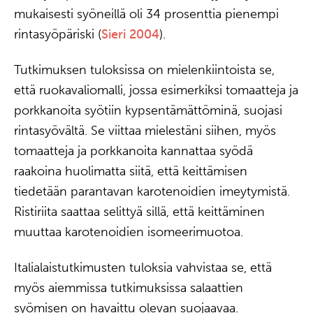
mukaisesti syöneillä oli 34 prosenttia pienempi
rintasyöpäriski (
Sieri 2004
).
Tutkimuksen tuloksissa on mielenkiintoista se,
että ruokavaliomalli, jossa esimerkiksi tomaatteja ja
porkkanoita syötiin kypsentämättöminä, suojasi
rintasyövältä. Se viittaa mielestäni siihen, myös
tomaatteja ja porkkanoita kannattaa syödä
raakoina huolimatta siitä, että keittämisen
tiedetään parantavan karotenoidien imeytymistä.
Ristiriita saattaa selittyä sillä, että keittäminen
muuttaa karotenoidien isomeerimuotoa.
Italialaistutkimusten tuloksia vahvistaa se, että
myös aiemmissa tutkimuksissa salaattien
syömisen on havaittu olevan suojaavaa.