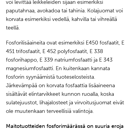
voi levittää leikkeleiden sijaan esimerkiksi
paputahnaa, avokadoa tai tahinia. Kolajuomat voi
korvata esimerkiksi vedellä, kahvilla tai vihreällä
teellä.
Fosforilisäaineita ovat esimerkiksi E450 fosfaatit, E
451 trifosfaatit, E 452 polyfosfaatit, E 338
fosforihappo, E 339 natriumfosfaatti ja E 343
magnesiumfosfaatti. En kuitenkaan kannata
fosforin syynäämistä tuoteselosteista.
Järkevämpää on korvata fosfaattia lisäaineena
sisältävät elintarvikkeet kunnon ruoalla, koska
sulatejuustot, lihajalosteet ja virvoitusjuomat eivät
ole muutenkaan terveellisiä valintoja.
Maitotuotteiden fosforimäärässä on suuria eroja