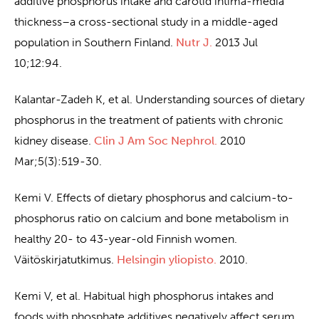
additive phosphorus intake and carotid intima-media
thickness–a cross-sectional study in a middle-aged
population in Southern Finland.
Nutr J.
2013 Jul
10;12:94.
Kalantar-Zadeh K, et al. Understanding sources of dietary
phosphorus in the treatment of patients with chronic
kidney disease.
Clin J Am Soc Nephrol.
2010
Mar;5(3):519-30.
Kemi V. Effects of dietary phosphorus and calcium-to-
phosphorus ratio on calcium and bone metabolism in
healthy 20- to 43-year-old Finnish women.
Väitöskirjatutkimus.
Helsingin yliopisto.
2010.
Kemi V, et al. Habitual high phosphorus intakes and
foods with phosphate additives negatively affect serum