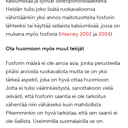
kalsiumlisää ja syövät osteoporoosilääkkeitä.
Heidän tulisi joko lisätä ruokavalioonsa
vähintäänkin yksi annos maitotuotteita fosforin
lähteeksi tai käyttää sellaista kalsiumlisää, jossa on
mukana myös fosforia (
Heaney 2002
ja
2004
).
Ota huomioon myös muut tekijät
Fosforin määrä ei ole ainoa asia, jonka perusteella
pitäisi arvioida ruokavaliota mutta se on yksi
tärkeä aspekti, joka on hyvä ottaa huomioon.
Jotta ei tulisi väärinkäsitystä, sanottakoon vielä
selvästi, että fosforin saantia ei ole tarkoitus
vähentää niin vähäiseksi kuin mahdollista.
Pikemminkin on hyvä tarkistaa, että sen saanti ei
ole liiallista. Useimmilla suomalaisilla se on.