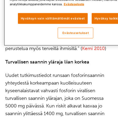
analytiikkakumppaneidemme kanssa.
Evästeseloste
Lisäksi fosforin liiallinen saanti suhteessa
kalsiumiin aiheuttaa samaa. Tutkimuksessa
Hyväksyn vain välttämättömät evästeet
Hyväksy kaikk
katsottiinkin, että fosforin saannin vähentäminen
olisi paikallaan suomalaisessa väestössä: ”Runsaan
Evästeasetukset
fosforin saannin vähentäminen näyttäisi olevan
perustelua myös terveillä ihmisillä.” (
Kemi 2010
)
Turvallisen saannin yläraja liian korkea
Uudet tutkimustiedot runsaan fosforinsaannin
yhteydestä korkeampaan kuolleisuuteen
kyseenalaistavat vahvasti fosforin virallisen
turvallisen saannin ylärajan, joka on Suomessa
5000 mg päivässä. Kun riskit alkavat kasvaa jo
saannin ylittäessä 1400 mg, turvallisen saannin