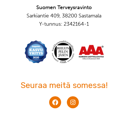
Suomen Terveysravinto
Sarkiantie 409, 38200 Sastamala
Y-tunnus: 2342164-1
Seuraa meitä somessa!
F
I
a
n
c
s
e
t
b
a