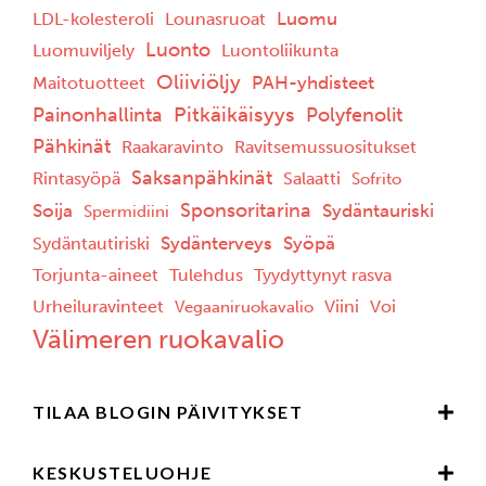
Luomu
LDL-kolesteroli
Lounasruoat
Luonto
Luomuviljely
Luontoliikunta
Oliiviöljy
PAH-yhdisteet
Maitotuotteet
Pitkäikäisyys
Painonhallinta
Polyfenolit
Pähkinät
Raakaravinto
Ravitsemussuositukset
Saksanpähkinät
Rintasyöpä
Salaatti
Sofrito
Sponsoritarina
Soija
Sydäntauriski
Spermidiini
Sydänterveys
Syöpä
Sydäntautiriski
Torjunta-aineet
Tulehdus
Tyydyttynyt rasva
Urheiluravinteet
Viini
Voi
Vegaaniruokavalio
Välimeren ruokavalio
TILAA BLOGIN PÄIVITYKSET
KESKUSTELUOHJE