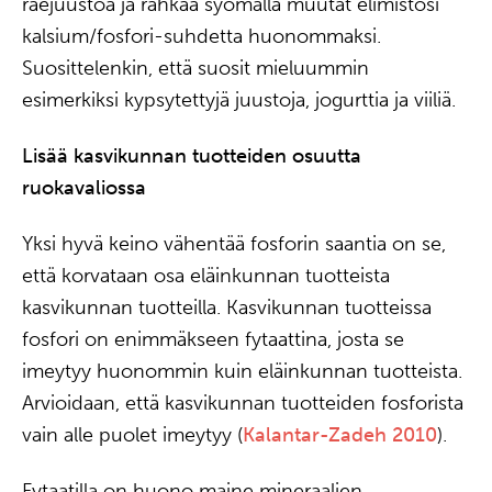
raejuustoa ja rahkaa syömällä muutat elimistösi
kalsium/fosfori-suhdetta huonommaksi.
Suosittelenkin, että suosit mieluummin
esimerkiksi kypsytettyjä juustoja, jogurttia ja viiliä.
Lisää kasvikunnan tuotteiden osuutta
ruokavaliossa
Yksi hyvä keino vähentää fosforin saantia on se,
että korvataan osa eläinkunnan tuotteista
kasvikunnan tuotteilla. Kasvikunnan tuotteissa
fosfori on enimmäkseen fytaattina, josta se
imeytyy huonommin kuin eläinkunnan tuotteista.
Arvioidaan, että kasvikunnan tuotteiden fosforista
vain alle puolet imeytyy (
Kalantar-Zadeh 2010
).
Fytaatilla on huono maine mineraalien