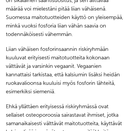
on sikäläinen saantisuositus, ja sen alittavaa
määrää voi mielestäni pitää liian vähäisenä.
Suomessa maitotuotteiden käyttö on yleisempää,
minkä vuoksi fosforia liian vähän saavia on
todennäköisesti vähemmän.
Liian vähäisen fosforinsaannin riskiryhmään
kuuluvat erityisesti maitotuotteita kokonaan
välttävät ja varsinkin vegaanit. Vegaanien
kannattaisi tarkistaa, että kalsiumin lisäksi heidän
ruokavalioonsa kuuluisi myös fosforin lähteitä,
esimerkiksi siemeniä.
Ehkä yllättäen erityisessä riskiryhmässä ovat
sellaiset osteoporoosia sairastavat ihmiset, jotka
samanaikaisesti välttävät maitotuotteita, käyttävät