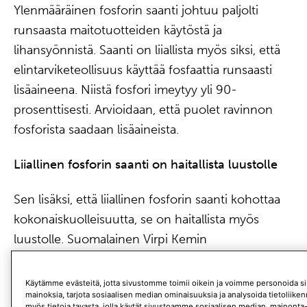
Ylenmääräinen fosforin saanti johtuu paljolti
runsaasta maitotuotteiden käytöstä ja
lihansyönnistä. Saanti on liiallista myös siksi, että
elintarviketeollisuus käyttää fosfaattia runsaasti
lisäaineena. Niistä fosfori imeytyy yli 90-
prosenttisesti. Arvioidaan, että puolet ravinnon
fosforista saadaan lisäaineista.
Liiallinen fosforin saanti on haitallista luustolle
Sen lisäksi, että liiallinen fosforin saanti kohottaa
kokonaiskuolleisuutta, se on haitallista myös
luustolle. Suomalainen Virpi Kemin
väitöskirjatutkimus osoittaa, että liiallinen fosfori
kohottaa lisäkilpirauhashormonin pitoisuutta, mikä
Käytämme evästeitä, jotta sivustomme toimii oikein ja voimme personoida sis
mainoksia, tarjota sosiaalisen median ominaisuuksia ja analysoida tietoliik
puolestaan lisää luun resorptiota eli hajoamista.
myös tietoja tavasta, jolla käytät sivustoamme sosiaalisen median, mainonta-