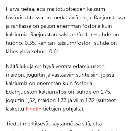
Harva tietää, että maitotuotteiden kalsium-
fosforisuhteissa on merkittäviä eroja. Raejuustossa
ja rahkassa on paljon enemmän fosforia kuin
kalsiumia. Raejuuston kalsium/fosfori-suhde on
huono, 0,35. Rahkan kalsium/fosfori-suhde on
lähes yhtä kehno, 0,61.
Näitä lukuja on hyvä verrata edamjuuston,
maidon, jogurtin ja vastaaviin suhteisiin, joissa
kalsiumia on enemmän kuin fosforia.
Edamjuuston kalsium/fosfori-suhde on 1,75,
jogurtin 1,52, maidon 1,33 ja viilin 1,32 (suhteet
laskettu
Finelin
tietojen pohjalta).
Tiedot merkitsevät käytännössä sitä, että