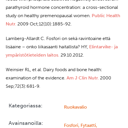
parathyroid hormone concentration: a cross-sectional
study on healthy premenopausal women.
Public Health
Nutr.
2009 Oct;12(10):1885-92.
Lamberg-Allardt C. Fosfori on sekä ravintoaine että
lisäaine – onko liikasaanti haitallista? HY,
Elintarvike- ja
ympäristötieteiden laitos.
29.10.2012.
Weinsier RL, et al. Dairy foods and bone health:
examination of the evidence.
Am J Clin Nutr.
2000
Sep;72(3):681-9.
Kategoriassa:
Ruokavalio
Avainsanoilla:
Fosfori
,
Fytaatti
,