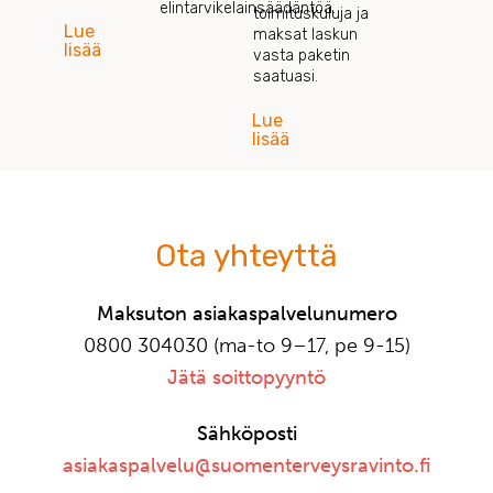
elintarvikelainsäädäntöä.
toimituskuluja ja
Lue
maksat laskun
lisää
vasta paketin
saatuasi.
Lue
lisää
Ota yhteyttä
Maksuton asiakaspalvelunumero
0800 304030 (ma-to 9–17, pe 9-15)
Jätä soittopyyntö
Sähköposti
asiakaspalvelu@suomenterveysravinto.fi