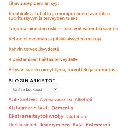
Lihavuusepidemian syyt
Kreatiinilisä: tutkittu ja monipuolinen ravintolisä
suorituskyvyn ja terveyden tueksi
Torjunta-aineiden riskit – näin voit vähentää saantia
Kehon elinvoiman ja pitkäikäisyyden mittoja
Kahvin terveellisyydestä
9 paistamisen haittaa terveydelle
Ärtyvän suolen oireyhtymä, turvottelu ja ummetus
BLOGIN ARKISTOT
AGE-tuotteet
Alkoholi
Aivohalvausriski
Alzheimerin tauti
Dementia
Ekstraneitsytoliiviöljy
Glutationi
Kala
Ikääntyminen
Kolesteroli
Herkkusienet