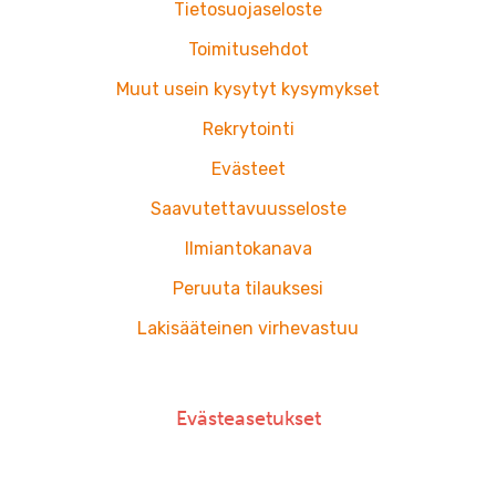
o
g
Tietosuojaseloste
o
r
k
a
Toimitusehdot
m
Muut usein kysytyt kysymykset
Rekrytointi
Evästeet
Saavutettavuusseloste
Ilmiantokanava
Peruuta tilauksesi
Lakisääteinen virhevastuu
Evästeasetukset