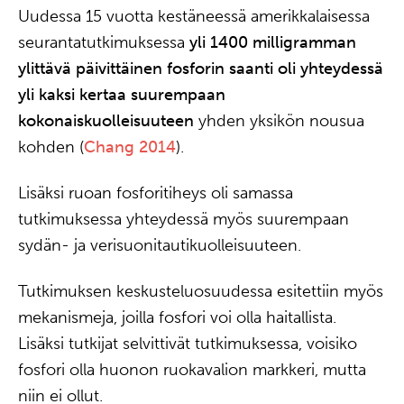
Uudessa 15 vuotta kestäneessä amerikkalaisessa
seurantatutkimuksessa
yli 1400 milligramman
ylittävä päivittäinen fosforin saanti oli yhteydessä
yli kaksi kertaa suurempaan
kokonaiskuolleisuuteen
yhden yksikön nousua
kohden (
Chang 2014
).
Lisäksi ruoan fosforitiheys oli samassa
tutkimuksessa yhteydessä myös suurempaan
sydän- ja verisuonitautikuolleisuuteen.
Tutkimuksen keskusteluosuudessa esitettiin myös
mekanismeja, joilla fosfori voi olla haitallista.
Lisäksi tutkijat selvittivät tutkimuksessa, voisiko
fosfori olla huonon ruokavalion markkeri, mutta
niin ei ollut.