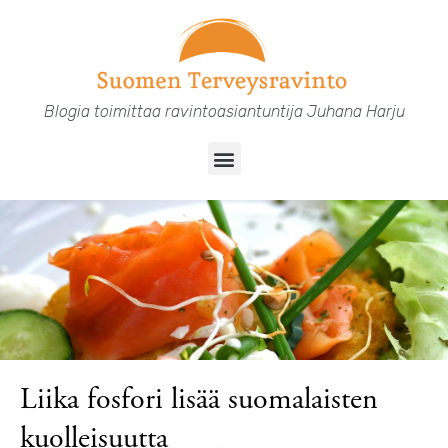
Siirry
sisältöön
Blogia toimittaa ravintoasiantuntija Juhana Harju
Menu
Liika fosfori lisää suomalaisten
kuolleisuutta