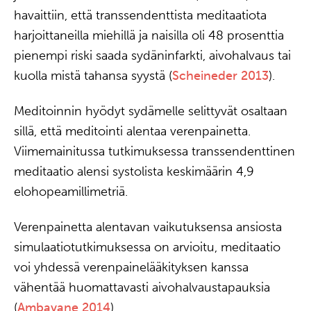
havaittiin, että transsendenttista meditaatiota
harjoittaneilla miehillä ja naisilla oli 48 prosenttia
pienempi riski saada sydäninfarkti, aivohalvaus tai
kuolla mistä tahansa syystä (
Scheineder 2013
).
Meditoinnin hyödyt sydämelle selittyvät osaltaan
sillä, että meditointi alentaa verenpainetta.
Viimemainitussa tutkimuksessa transsendenttinen
meditaatio alensi systolista keskimäärin 4,9
elohopeamillimetriä.
Verenpainetta alentavan vaikutuksensa ansiosta
simulaatiotutkimuksessa on arvioitu, meditaatio
voi yhdessä verenpainelääkityksen kanssa
vähentää huomattavasti aivohalvaustapauksia
(
Ambavane 2014
).