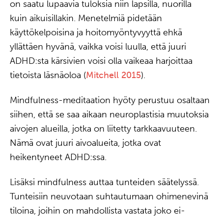
on saatu lupaavia tuloksia niin lapsilla, nuorilla
kuin aikuisillakin. Menetelmiä pidetään
käyttökelpoisina ja hoitomyöntyvyyttä ehkä
yllättäen hyvänä, vaikka voisi luulla, että juuri
ADHD:sta kärsivien voisi olla vaikeaa harjoittaa
tietoista läsnäoloa (
Mitchell 2015
).
Mindfulness-meditaation hyöty perustuu osaltaan
siihen, että se saa aikaan neuroplastisia muutoksia
aivojen alueilla, jotka on liitetty tarkkaavuuteen.
Nämä ovat juuri aivoalueita, jotka ovat
heikentyneet ADHD:ssa.
Lisäksi mindfulness auttaa tunteiden säätelyssä.
Tunteisiin neuvotaan suhtautumaan ohimenevinä
tiloina, joihin on mahdollista vastata joko ei-