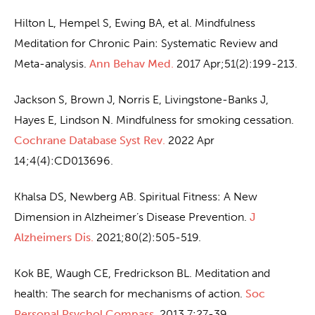
Hilton L, Hempel S, Ewing BA, et al. Mindfulness
Meditation for Chronic Pain: Systematic Review and
Meta-analysis.
Ann Behav Med.
2017 Apr;51(2):199-213.
Jackson S, Brown J, Norris E, Livingstone-Banks J,
Hayes E, Lindson N. Mindfulness for smoking cessation.
Cochrane Database Syst Rev.
2022 Apr
14;4(4):CD013696.
Khalsa DS, Newberg AB. Spiritual Fitness: A New
Dimension in Alzheimer’s Disease Prevention.
J
Alzheimers Dis.
2021;80(2):505-519.
Kok BE, Waugh CE, Fredrickson BL. Meditation and
health: The search for mechanisms of action.
Soc
Personal Psychol Compass.
2013 7:27-39.