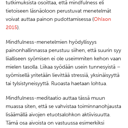
tutkimuksista osoittaa, että mindfulness eli
tietoiseen läsnäoloon perustuvat menetelmät
voivat auttaa painon pudottamisessa (
Ohlson
2015
).
Mindfulness-menetelmien hyödyllisyys
painonhallinnassa perustuu siihen, että suurin syy
liialliseen syömisen ei ole useimmiten kehon vaan
mielen tasolla. Liikaa syödään usein tunnesyistä –
syömisellä yritetään lievittää stressiä, yksinäisyyttä
tai tylsistyneisyyttä. Ruoasta haetaan lohtua.
Mindfulness-meditaatio auttaa tässä muun
muassa siten, että se vahvistaa toiminnanohjausta
lisäämällä aivojen etuotsalohkon aktiivisuutta.
Tämä osa aivoista on vastuussa esimerkiksi