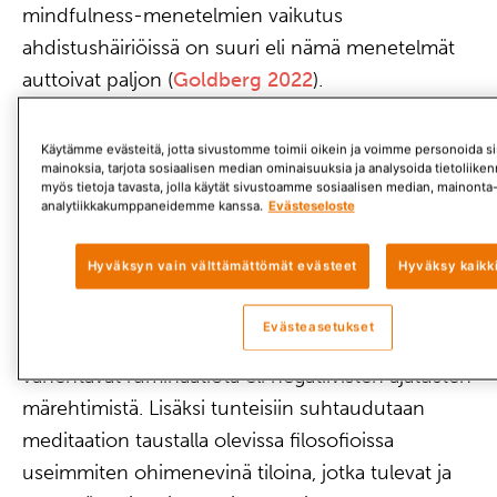
mindfulness-menetelmien vaikutus
ahdistushäiriöissä on suuri eli nämä menetelmät
auttoivat paljon (
Goldberg 2022
).
Meditaatio lievittää masennusta
Käytämme evästeitä, jotta sivustomme toimii oikein ja voimme personoida sis
mainoksia, tarjota sosiaalisen median ominaisuuksia ja analysoida tietoliik
Mindfulness-tyyppisen meditaation on havaittu
myös tietoja tavasta, jolla käytät sivustoamme sosiaalisen median, mainonta-
analytiikkakumppaneidemme kanssa.
Evästeseloste
auttavan masennusoireisiin niin lievässä,
keskivaikeassa kuin vakavassakin masennuksessa.
Hyväksyn vain välttämättömät evästeet
Hyväksy kaikk
Meditaation ja mindfulnessin ajatellaan auttavan
Evästeasetukset
masennuksessa muun muassa siksi, että ne
vähentävät ruminaatiota eli negatiivisten ajatusten
märehtimistä. Lisäksi tunteisiin suhtaudutaan
meditaation taustalla olevissa filosofioissa
useimmiten ohimenevinä tiloina, jotka tulevat ja