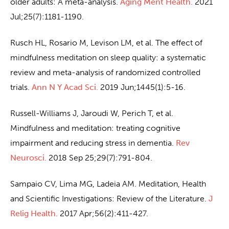
older adults: A meta-analysis.
Aging Ment Health.
2021
Jul;25(7):1181-1190.
Rusch HL, Rosario M, Levison LM, et al. The effect of
mindfulness meditation on sleep quality: a systematic
review and meta-analysis of randomized controlled
trials.
Ann N Y Acad Sci.
2019 Jun;1445(1):5-16.
Russell-Williams J, Jaroudi W, Perich T, et al.
Mindfulness and meditation: treating cognitive
impairment and reducing stress in dementia.
Rev
Neurosci.
2018 Sep 25;29(7):791-804.
Sampaio CV, Lima MG, Ladeia AM. Meditation, Health
and Scientific Investigations: Review of the Literature.
J
Relig Health.
2017 Apr;56(2):411-427.