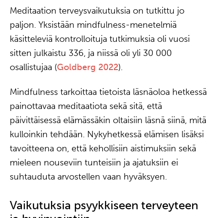
Meditaation terveysvaikutuksia on tutkittu jo
paljon. Yksistään mindfulness-menetelmiä
käsitteleviä kontrolloituja tutkimuksia oli vuosi
sitten julkaistu 336, ja niissä oli yli 30 000
osallistujaa (
Goldberg 2022
).
Mindfulness tarkoittaa tietoista läsnäoloa hetkessä
painottavaa meditaatiota sekä sitä, että
päivittäisessä elämässäkin oltaisiin läsnä siinä, mitä
kulloinkin tehdään. Nykyhetkessä elämisen lisäksi
tavoitteena on, että kehollisiin aistimuksiin sekä
mieleen nouseviin tunteisiin ja ajatuksiin ei
suhtauduta arvostellen vaan hyväksyen.
Vaikutuksia psyykkiseen terveyteen