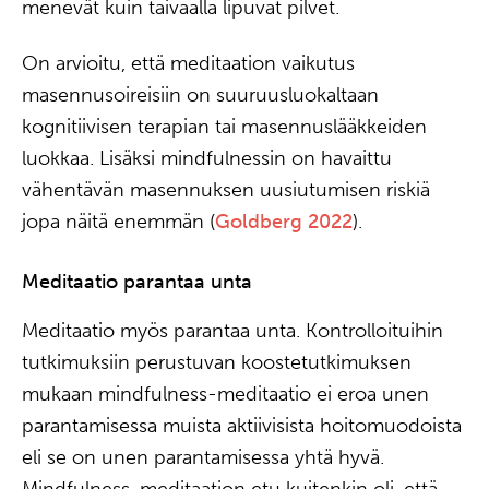
menevät kuin taivaalla lipuvat pilvet.
On arvioitu, että meditaation vaikutus
masennusoireisiin on suuruusluokaltaan
kognitiivisen terapian tai masennuslääkkeiden
luokkaa. Lisäksi mindfulnessin on havaittu
vähentävän masennuksen uusiutumisen riskiä
jopa näitä enemmän (
Goldberg 2022
).
Meditaatio parantaa unta
Meditaatio myös parantaa unta. Kontrolloituihin
tutkimuksiin perustuvan koostetutkimuksen
mukaan mindfulness-meditaatio ei eroa unen
parantamisessa muista aktiivisista hoitomuodoista
eli se on unen parantamisessa yhtä hyvä.
Mindfulness-meditaation etu kuitenkin oli, että