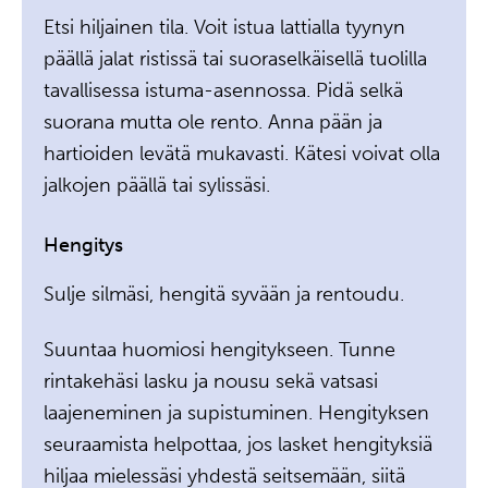
Etsi hiljainen tila. Voit istua lattialla tyynyn
päällä jalat ristissä tai suoraselkäisellä tuolilla
tavallisessa istuma-asennossa. Pidä selkä
suorana mutta ole rento. Anna pään ja
hartioiden levätä mukavasti. Kätesi voivat olla
jalkojen päällä tai sylissäsi.
Hengitys
Sulje silmäsi, hengitä syvään ja rentoudu.
Suuntaa huomiosi hengitykseen. Tunne
rintakehäsi lasku ja nousu sekä vatsasi
laajeneminen ja supistuminen. Hengityksen
seuraamista helpottaa, jos lasket hengityksiä
hiljaa mielessäsi yhdestä seitsemään, siitä