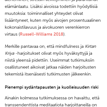
elämänlaatu. Lisäksi aivoissa todettiin hyödyllisiä
muutoksia: toiminnalliset yhteydet olivat
lisääntyneet, kuten myös aivojen prosentuaalinen
kokonaistilavuus ja aivokuoren verenkierron
virtaus (
Russell-Williams 2018
).
Merkille pantavaa on, että mindfulness ja
Kirtan
Kriya
-harjoitukset olivat myös hyväksyttyjä ja
niistä yleensä pidettiin. Useimmat tutkimuksiin
osallistuneet aikoivat jatkaa näiden harjoitusten
tekemistä itsenäisesti tutkimusten jälkeenkin.
Pienempi sydäntapausten ja kuolleisuuden riski
Ainakin kolmessa tutkimuksessa on havaittu, että
transsendenttista meditaatiota harjoittaneilla on