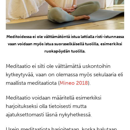
Meditoidessa ei ole välttämätöntä istua lattialla risti-istunnassa
vaan voidaan myös istua suoraselkäisellä tuolilla, esimerkiksi
ruokapöydän tuolilla.
Meditaatio ei silti ole välttämättä uskontoihin
kytkeytyvää, vaan on olemassa myös sekulaaria eli
maallista meditaatiota (
Mineo 2018
).
Meditaatio voidaan määritellä esimerkiksi
harjoitukseksi olla tietoisesti mutta
ajatuksettomasti läsnä nykyhetkessä.
Usein meditaatiota harjoitetaan, koska halutaan