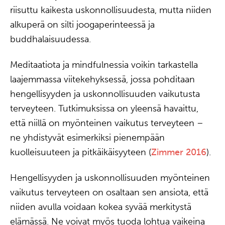
riisuttu kaikesta uskonnollisuudesta, mutta niiden
alkuperä on silti joogaperinteessä ja
buddhalaisuudessa.
Meditaatiota ja mindfulnessia voikin tarkastella
laajemmassa viitekehyksessä, jossa pohditaan
hengellisyyden ja uskonnollisuuden vaikutusta
terveyteen. Tutkimuksissa on yleensä havaittu,
että niillä on myönteinen vaikutus terveyteen –
ne yhdistyvät esimerkiksi pienempään
kuolleisuuteen ja pitkäikäisyyteen (
Zimmer 2016
).
Hengellisyyden ja uskonnollisuuden myönteinen
vaikutus terveyteen on osaltaan sen ansiota, että
niiden avulla voidaan kokea syvää merkitystä
elämässä. Ne voivat myös tuoda lohtua vaikeina