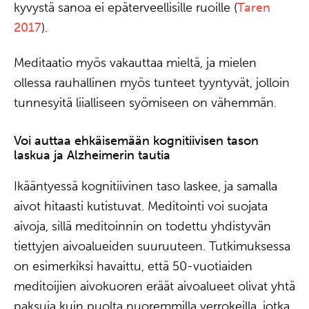
kyvystä sanoa ei epäterveellisille ruoille (
Taren
2017
).
Meditaatio myös vakauttaa mieltä, ja mielen
ollessa rauhallinen myös tunteet tyyntyvät, jolloin
tunnesyitä liialliseen syömiseen on vähemmän.
Voi auttaa ehkäisemään kognitiivisen tason
laskua ja Alzheimerin tautia
Ikääntyessä kognitiivinen taso laskee, ja samalla
aivot hitaasti kutistuvat. Meditointi voi suojata
aivoja, sillä meditoinnin on todettu yhdistyvän
tiettyjen aivoalueiden suuruuteen. Tutkimuksessa
on esimerkiksi havaittu, että 50-vuotiaiden
meditoijien aivokuoren eräät aivoalueet olivat yhtä
paksuja kuin puolta nuoremmilla verrokeilla, jotka