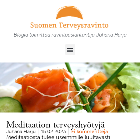
Siirry
sisältöön
Blogia toimittaa ravintoasiantuntija Juhana Harju
Menu
Meditaation terveyshyötyjä
Juhana Harju
15.02.2023
Ei kommentteja
Meditaatiosta tulee useimmille luultavasti