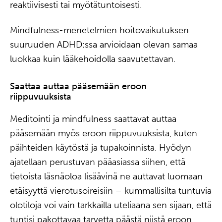
reaktiivisesti tai myötätuntoisesti.
Mindfulness-menetelmien hoitovaikutuksen
suuruuden ADHD:ssa arvioidaan olevan samaa
luokkaa kuin lääkehoidolla saavutettavan.
Saattaa auttaa pääsemään eroon
riippuvuuksista
Meditointi ja mindfulness saattavat auttaa
pääsemään myös eroon riippuvuuksista, kuten
päihteiden käytöstä ja tupakoinnista. Hyödyn
ajatellaan perustuvan pääasiassa siihen, että
tietoista läsnäoloa lisäävinä ne auttavat luomaan
etäisyyttä vierotusoireisiin – kummallisilta tuntuvia
olotiloja voi vain tarkkailla uteliaana sen sijaan, että
tuntisi pakottavaa tarvetta päästä niistä eroon.