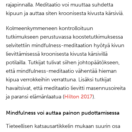
rajapinnalla. Meditaatio voi muuttaa suhdetta
kipuun ja auttaa siten kroonisesta kivusta kärsiviä.
Kolmeenkymmeneen kontrolloituun
tutkimukseen perustuvassa koostetutkimuksessa
selvitettiin mindfulness-meditaation hyötyä kivun
lievittämisessä kroonisesta kivusta kärsivillä
potilailla. Tutkijat tulivat siihen johtopäätökseen,
että mindfulness-meditaatio vähentää hieman
kipua verrokkeihin verrattuna. Lisäksi tutkijat
havaitsivat, että meditaatio lievitti masennusoireita
ja paransi elämänlaatua (
Hilton 2017
).
Mindfulness voi auttaa painon pudottamisessa
Tieteellisen katsausartikkelin mukaan suurin osa