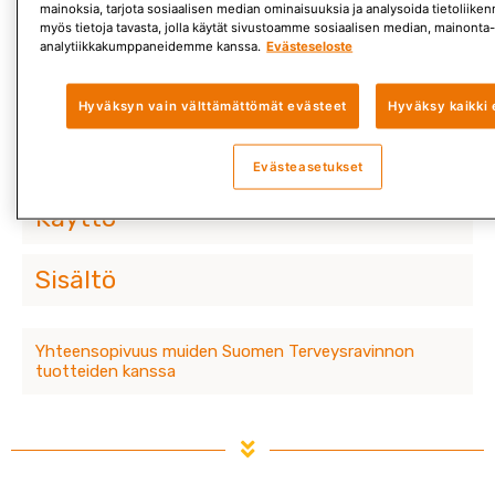
Gluteeniton, laktoositon, maidoton, sokeriton,
mainoksia, tarjota sosiaalisen median ominaisuuksia ja analysoida tietoliik
vegaaninen.
myös tietoja tavasta, jolla käytät sivustoamme sosiaalisen median, mainonta-
analytiikkakumppaneidemme kanssa.
Evästeseloste
B12-vitamiinia vegaanisena ja tehokkaasti
imeytyvässä muodossa.
Hyväksyn vain välttämättömät evästeet
Hyväksy kaikki 
Kuvaus
Evästeasetukset
Käyttö
Sisältö
Yhteensopivuus muiden Suomen Terveysravinnon
tuotteiden kanssa