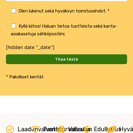
Olen lukenut sekä hyväksyn toimitusehdot. *
Kyllä kiitos! Haluan tietoa tuotteista sekä kanta-
asiakasetuja sähköpostiini.
[hidden date ''_date'']
* Pakolliset kentät
Laadunvalvonta
Tuoteturvallisuus
Vaivaton
Edullisuus
Hyvä