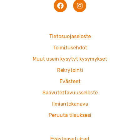
F
I
a
n
c
s
e
t
b
a
o
g
Tietosuojaseloste
o
r
k
a
Toimitusehdot
m
Muut usein kysytyt kysymykset
Rekrytointi
Evästeet
Saavutettavuusseloste
Ilmiantokanava
Peruuta tilauksesi
Evästeasetukset