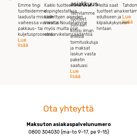
asiakkuus
Emme tingi
Kaikki tuotteemme ovat
Meiltä saat
Tahdom
tuotteidemme
dopingtestattuja
tuotteet aina
kiertä
Toimitamme
Lue
laadusta missään
kiellettyjen aineiden
edulliseen ja
tuotteet
lisää
vaiheessa valmistus-,
varalta. Noudatamme
kilpailukykyiseen
suoraan
pakkaus- tai
myös muilta osin
hintaan.
kotiisi ilman
kuljetusprosessia.
elintarvikelainsäädäntöä.
erillisiä
Lue
toimituskuluja
lisää
ja maksat
laskun vasta
paketin
saatuasi.
Lue
lisää
Ota yhteyttä
Maksuton asiakaspalvelunumero
0800 304030 (ma-to 9–17, pe 9-15)