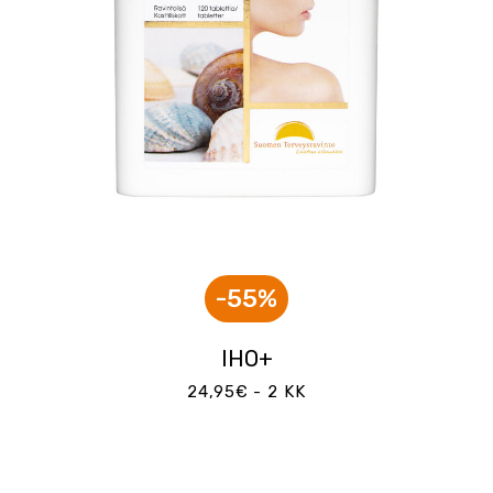
-55%
IHO+
24,95€ - 2 KK