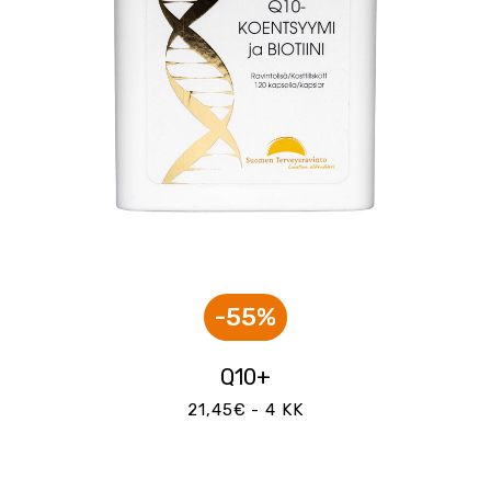
-55%
Q10+
21,45€ - 4 KK