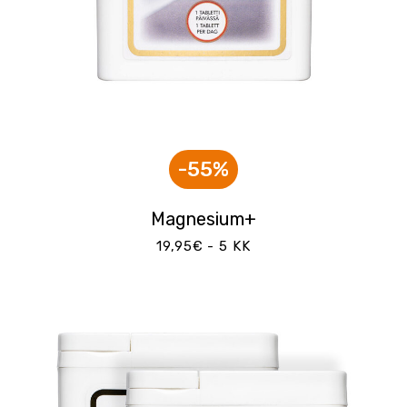
-55%
Magnesium+
19,95€ - 5 KK