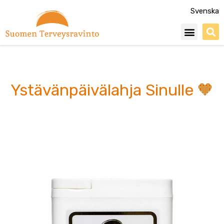
Siirry
Svenska
sisältöön
Menu
Ystävänpäivälahja Sinulle 🧡