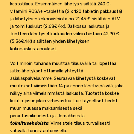
kestotilaus. Ensimmäinen lähetys sisältää 240 C-
vitamiini ROSA+ -tablettia (2 x 120 tabletin pakkausta)
ja lähetyksen kokonaishinta on 21,45 € sisältäen ALV
ja toimituskulut (2,68€/kk). Jatkossa laskutus ja
tuotteen lähetys 4 kuukauden välein hintaan 42,90 €
(5,36€/kk) sisältäen yhden lähetyksen
kokonaiskustannukset.
Voit milloin tahansa muuttaa tilausväliä tai lopettaa
jatkolähetykset ottamalla yhteyttä
asiakaspalveluumme. Seuraavaa lähetystä koskevat
muutokset viimeistään 14 pv ennen lähetyspäivää, joka
näkyy aina viimeisimmästä laskusta. Tuotetta koskee
kuluttujasuojalain virhevastuu. Lue täydelliset tiedot
muun muuassa maksamisesta sekä
peruutusoikeudesta ja -lomakkeesta
toimitusehdoista
.
Viimeistele tilaus turvallisesti
vahvalla tunnistautumisella.