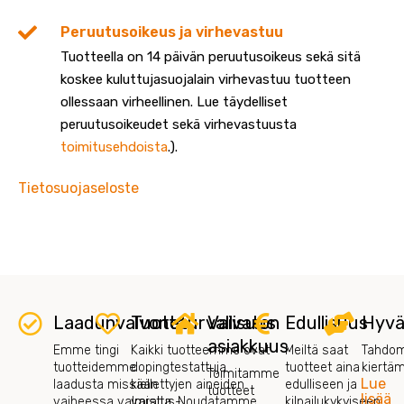
Peruutusoikeus ja virhevastuu
Tuotteella on 14 päivän peruutusoikeus sekä sitä
koskee kuluttujasuojalain virhevastuu tuotteen
ollessaan virheellinen. Lue täydelliset
peruutusoikeudet sekä virhevastuusta
toimitusehdoista
.).
Tietosuojaseloste
Laadunvalvonta
Tuoteturvallisuus
Vaivaton
Edullisuus
Hyvä
asiakkuus
Emme tingi
Kaikki tuotteemme ovat
Meiltä saat
Tahdom
tuotteidemme
dopingtestattuja
tuotteet aina
kiertä
Toimitamme
Lue
laadusta missään
kiellettyjen aineiden
edulliseen ja
tuotteet
lisää
vaiheessa valmistus-,
varalta. Noudatamme
kilpailukykyiseen