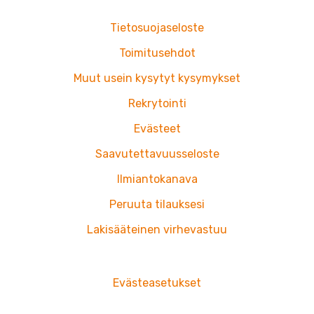
b
a
o
g
Tietosuojaseloste
o
r
k
a
Toimitusehdot
m
Muut usein kysytyt kysymykset
Rekrytointi
Evästeet
Saavutettavuusseloste
Ilmiantokanava
Peruuta tilauksesi
Lakisääteinen virhevastuu
Evästeasetukset