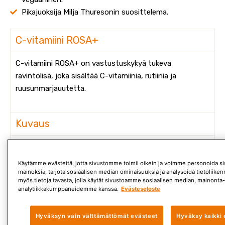
Pikajuoksija Milja Thuresonin suosittelema.
C-vitamiini ROSA+
C-vitamiini ROSA+ on vastustuskykyä tukeva
ravintolisä, joka sisältää C-vitamiinia, rutiinia ja
ruusunmarjauutetta.
Kuvaus
Käyttö
Käytämme evästeitä, jotta sivustomme toimii oikein ja voimme personoida sis
Sisältö
mainoksia, tarjota sosiaalisen median ominaisuuksia ja analysoida tietoliik
myös tietoja tavasta, jolla käytät sivustoamme sosiaalisen median, mainonta-
analytiikkakumppaneidemme kanssa.
Evästeseloste
Yhteensopivuus muiden Suomen Terveysravinnon
tuotteiden kanssa
Hyväksyn vain välttämättömät evästeet
Hyväksy kaikki 