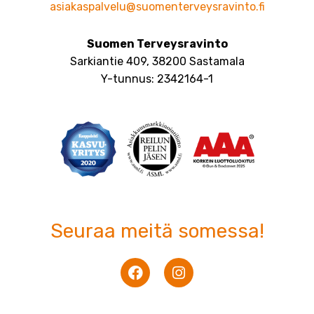
asiakaspalvelu@suomenterveysravinto.fi
Suomen Terveysravinto
Sarkiantie 409, 38200 Sastamala
Y-tunnus: 2342164-1
Seuraa meitä somessa!
F
I
a
n
c
s
e
t