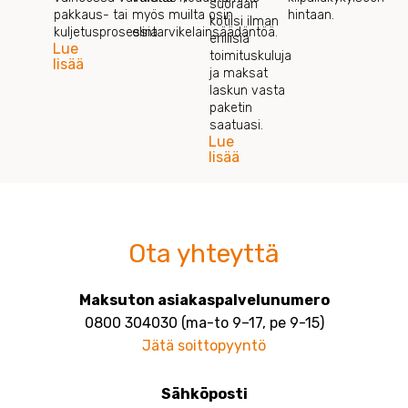
suoraan
pakkaus- tai
myös muilta osin
hintaan.
kotiisi ilman
kuljetusprosessia.
elintarvikelainsäädäntöä.
erillisiä
Lue
toimituskuluja
lisää
ja maksat
laskun vasta
paketin
saatuasi.
Lue
lisää
Ota yhteyttä
Maksuton asiakaspalvelunumero
0800 304030 (ma-to 9–17, pe 9-15)
Jätä soittopyyntö
Sähköposti