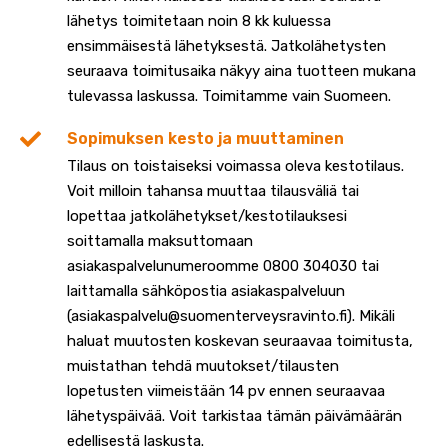
lähetys toimitetaan noin 8 kk kuluessa
ensimmäisestä lähetyksestä. Jatkolähetysten
seuraava toimitusaika näkyy aina tuotteen mukana
tulevassa laskussa. Toimitamme vain Suomeen.
Sopimuksen kesto ja muuttaminen
Tilaus on toistaiseksi voimassa oleva kestotilaus.
Voit milloin tahansa muuttaa tilausväliä tai
lopettaa jatkolähetykset/kestotilauksesi
soittamalla maksuttomaan
asiakaspalvelunumeroomme 0800 304030 tai
laittamalla sähköpostia asiakaspalveluun
(asiakaspalvelu@suomenterveysravinto.fi). Mikäli
haluat muutosten koskevan seuraavaa toimitusta,
muistathan tehdä muutokset/tilausten
lopetusten viimeistään 14 pv ennen seuraavaa
lähetyspäivää. Voit tarkistaa tämän päivämäärän
edellisestä laskusta.